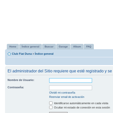
Home
Índice general
Buscar
Garage
Album
FAQ
Club Fiat Duna
»
Índice general
El administrador del Sitio requiere que esté registrado y se 
Nombre de Usuario:
Contraseña:
Olvidé mi contraseña
Reenviar email de activación
Identificarse automáticamente en cada visita
Ocultar mi estado de conexión en esta sesión