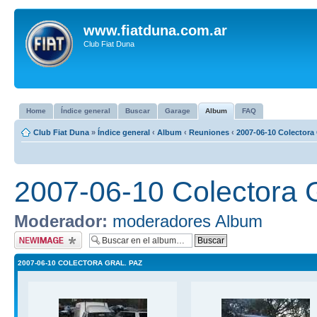
www.fiatduna.com.ar
Club Fiat Duna
Home
Índice general
Buscar
Garage
Album
FAQ
Club Fiat Duna
»
Índice general
‹
Album
‹
Reuniones
‹
2007-06-10 Colectora 
2007-06-10 Colectora G
Moderador:
moderadores Album
Subir imagen
2007-06-10 COLECTORA GRAL. PAZ