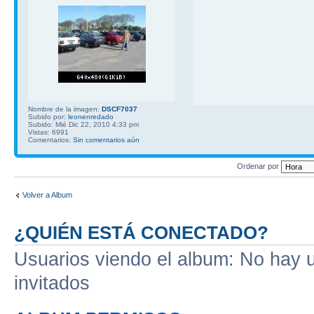
Nombre de la imagen:
DSCF7037
Subido por:
leonenredado
Subido: Mié Dic 22, 2010 4:33 pm
Vistas: 6991
Comentarios:
Sin comentarios aún
Ordenar por
Volver a Album
¿QUIÉN ESTÁ CONECTADO?
Usuarios viendo el album: No hay us
invitados