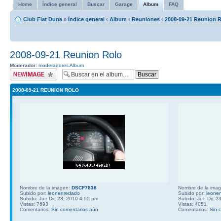
Home
Índice general
Buscar
Garage
Album
FAQ
Club Fiat Duna
»
Índice general
‹
Album
‹
Reuniones
‹
2008-09-21 Reunion 
2008-09-21 Reunion Rolo
Moderador:
moderadores Album
Subir imagen
2008-09-21 REUNION ROLO
Nombre de la imagen:
DSCF7838
Nombre de la ima
Subido por:
leonenredado
Subido por:
leone
Subido: Jue Dic 23, 2010 4:55 pm
Subido: Jue Dic 2
Vistas: 7693
Vistas: 4051
Comentarios:
Sin comentarios aún
Comentarios:
Sin 