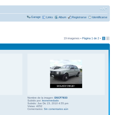
Garage
Links
Album
Registrarse
Identificarse
19 imagenes •
Página
1
de
2
•
1
2
Nombre de la imagen:
DSCF7833
Subido por:
leonenredado
Subido: Jue Dic 23, 2010 4:55 pm
Vistas: 4052
Comentarios:
Sin comentarios aún