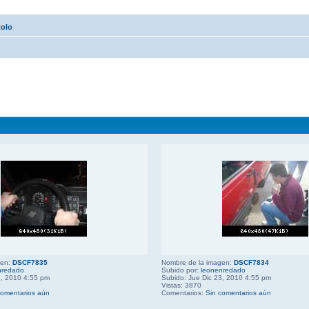
Rolo
gen:
DSCF7835
Nombre de la imagen:
DSCF7834
nredado
Subido por:
leonenredado
3, 2010 4:55 pm
Subido: Jue Dic 23, 2010 4:55 pm
Vistas: 3870
comentarios aún
Comentarios:
Sin comentarios aún