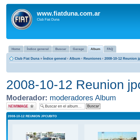
www.fiatduna.com.ar
Club Fiat Duna
Home
Índice general
Buscar
Garage
Album
FAQ
Club Fiat Duna
»
Índice general
‹
Album
‹
Reuniones
‹
2008-10-12 Reunion j
2008-10-12 Reunion jp
Moderador:
moderadores Album
Subir imagen
2008-10-12 REUNION JPCUBITO