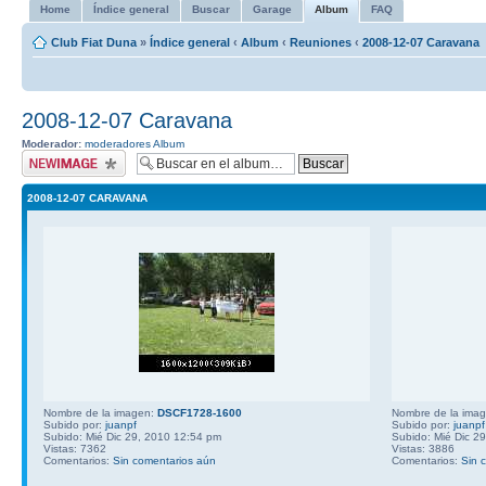
Home
Índice general
Buscar
Garage
Album
FAQ
Club Fiat Duna
»
Índice general
‹
Album
‹
Reuniones
‹
2008-12-07 Caravana
2008-12-07 Caravana
Moderador:
moderadores Album
Subir imagen
2008-12-07 CARAVANA
Nombre de la imagen:
DSCF1728-1600
Nombre de la ima
Subido por:
juanpf
Subido por:
juanpf
Subido: Mié Dic 29, 2010 12:54 pm
Subido: Mié Dic 2
Vistas: 7362
Vistas: 3886
Comentarios:
Sin comentarios aún
Comentarios:
Sin 