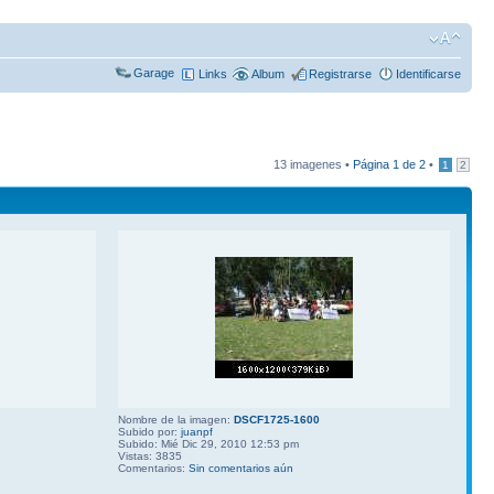
Garage
Links
Album
Registrarse
Identificarse
13 imagenes •
Página
1
de
2
•
1
2
Nombre de la imagen:
DSCF1725-1600
Subido por:
juanpf
Subido: Mié Dic 29, 2010 12:53 pm
Vistas: 3835
Comentarios:
Sin comentarios aún