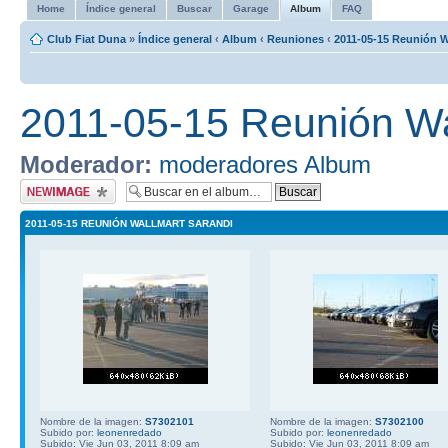
Home
Índice general
Buscar
Garage
Album
FAQ
Club Fiat Duna
»
Índice general
‹
Album
‹
Reuniones
‹
2011-05-15 Reunión W
2011-05-15 Reunión Wa
Moderador:
moderadores Album
Subir imagen
2011-05-15 REUNIÓN WALLMART SARANDI
Nombre de la imagen:
S7302101
Nombre de la imagen:
S7302100
Subido por:
leonenredado
Subido por:
leonenredado
Subido: Vie Jun 03, 2011 8:09 am
Subido: Vie Jun 03, 2011 8:09 am