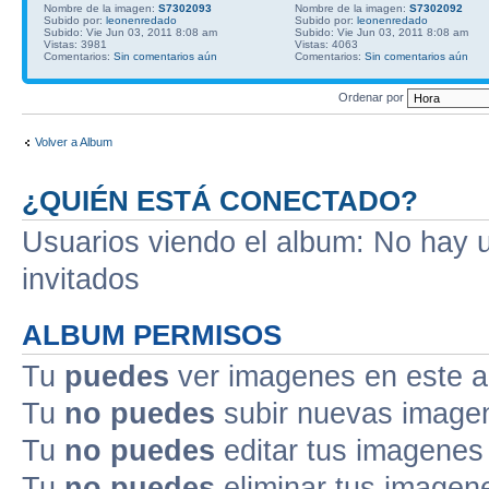
Nombre de la imagen:
S7302093
Nombre de la imagen:
S7302092
Subido por:
leonenredado
Subido por:
leonenredado
Subido: Vie Jun 03, 2011 8:08 am
Subido: Vie Jun 03, 2011 8:08 am
Vistas: 3981
Vistas: 4063
Comentarios:
Sin comentarios aún
Comentarios:
Sin comentarios aún
Ordenar por
Volver a Album
¿QUIÉN ESTÁ CONECTADO?
Usuarios viendo el album: No hay us
invitados
ALBUM PERMISOS
Tu
puedes
ver imagenes en este 
Tu
no puedes
subir nuevas image
Tu
no puedes
editar tus imagenes
Tu
no puedes
eliminar tus imagen