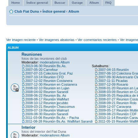
Home
Índice general
Buscar
Garage
Album
FAQ
Club Fiat Duna
»
Índice general
‹
Album
Ver imagen reciente
•
Ver imagenes aleatorias
•
Ver comentarios recientes
•
Ver imagen
ALBUM
Reuniones
fotos de las reuniones del club
Moderador:
moderadores Album
2013-06-30 Reunión Bs.As.
Subalbums:
2007-05-20 Carrefour
2007-04-15 Reunión
2007-07-15 Colectora Gral. Paz
2007-06-10 Colectora Gra
2007-10-14 Reunion CFD
2007-09-30 Aniversario Cl
2007-12-02 Reunion Costanera
2007-11-11 Picadas
2007-12-30 Reunion en Costanera
2007-12-09 Rosario
2008-02-10 Reunion en Lujan
2008-01-20 Reunion en La
2008-04-02 Reunion Sarandi
2008-03-09 Reunion en C
2008-06-22 Reunion Bs. As
2008-05-25 Republica de l
2008-08-17 Reunión WalMart
2008-07-27 Reunion Cost
2008-10-12 Reunion jpcubito
2008-09-21 Reunion Rolo
2009-03-21 Reunión Chascomus
2008-12-07 Caravana
2009-07-19 Reunión Walmart
2009-05-17 Reunión Multi
2009-08-30 Reunión Sarandi
2009-08-23 Reunión CDF
2011-03-06 Reunión Bs.As. - Pacha
2010-11-14 Reunión Car
2011-08-28 Reunión Bs.As. WallMart Sarandi
2011-05-15 Reunión WallM
Interior
fotos del interior del Fiat Duna
Moderador:
moderadores Album