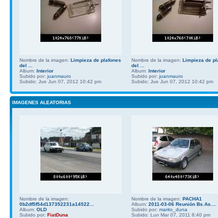
Nombre de la imagen:
Limpieza de plafones
Nombre de la imagen:
Limpieza de pl
del ...
del ...
Album:
Interior
Album:
Interior
Subido por:
juanmauro
Subido por:
juanmauro
Subido: Jue Jun 07, 2012 10:42 pm
Subido: Jue Jun 07, 2012 10:42 pm
IMAGENES ALEATORIAS
Nombre de la imagen:
Nombre de la imagen:
PACHA1
0b2df5f54d137352231a14522...
Album:
2011-03-06 Reunión Bs.As....
Album:
OLD
Subido por:
marito_duna
Subido por:
FiatDuna
Subido: Lun Mar 07, 2011 8:40 pm