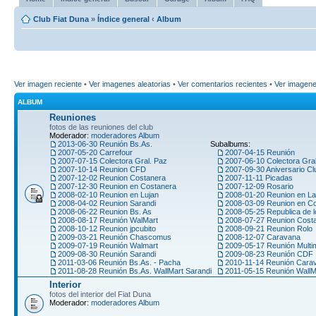
Club Fiat Duna
»
Índice general
‹
Album
Ver imagen reciente
•
Ver imagenes aleatorias
•
Ver comentarios recientes
•
Ver imagen
ALBUM
Reuniones
fotos de las reuniones del club
Moderador:
moderadores Album
2013-06-30 Reunión Bs.As.
Subalbums:
2007-05-20 Carrefour
2007-04-15 Reunión
2007-07-15 Colectora Gral. Paz
2007-06-10 Colectora Gra
2007-10-14 Reunion CFD
2007-09-30 Aniversario Cl
2007-12-02 Reunion Costanera
2007-11-11 Picadas
2007-12-30 Reunion en Costanera
2007-12-09 Rosario
2008-02-10 Reunion en Lujan
2008-01-20 Reunion en La
2008-04-02 Reunion Sarandi
2008-03-09 Reunion en C
2008-06-22 Reunion Bs. As
2008-05-25 Republica de l
2008-08-17 Reunión WalMart
2008-07-27 Reunion Cost
2008-10-12 Reunion jpcubito
2008-09-21 Reunion Rolo
2009-03-21 Reunión Chascomus
2008-12-07 Caravana
2009-07-19 Reunión Walmart
2009-05-17 Reunión Multi
2009-08-30 Reunión Sarandi
2009-08-23 Reunión CDF
2011-03-06 Reunión Bs.As. - Pacha
2010-11-14 Reunión Car
2011-08-28 Reunión Bs.As. WallMart Sarandi
2011-05-15 Reunión WallM
Interior
fotos del interior del Fiat Duna
Moderador:
moderadores Album