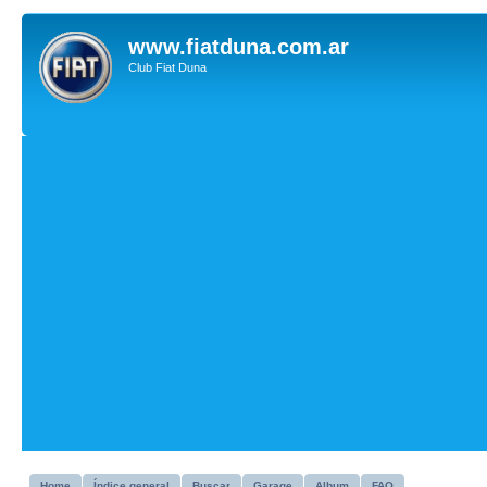
www.fiatduna.com.ar
Club Fiat Duna
Home
Índice general
Buscar
Garage
Album
FAQ