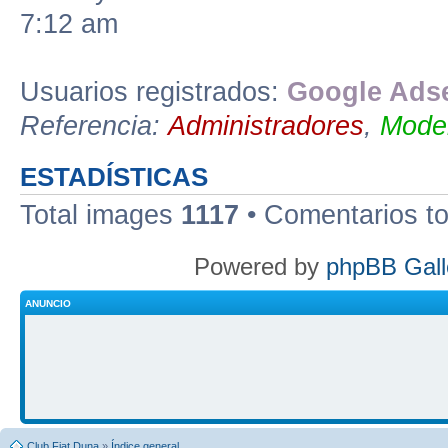
7:12 am
Usuarios registrados:
Google Adse
Referencia:
Administradores
,
Moder
ESTADÍSTICAS
Total images
1117
• Comentarios t
Powered by
phpBB Gall
ANUNCIO
Club Fiat Duna
»
Índice general