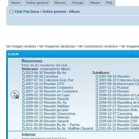
Home
Índice general
Buscar
Garage
Album
FAQ
Club Fiat Duna
»
Índice general
‹
Album
Ver imagen reciente
•
Ver imagenes aleatorias
•
Ver comentarios recientes
•
Ver imagen
ALBUM
Reuniones
fotos de las reuniones del club
Moderador:
moderadores Album
2013-06-30 Reunión Bs.As.
Subalbums:
2007-05-20 Carrefour
2007-04-15 Reunión
2007-07-15 Colectora Gral. Paz
2007-06-10 Colectora Gra
2007-10-14 Reunion CFD
2007-09-30 Aniversario Cl
2007-12-02 Reunion Costanera
2007-11-11 Picadas
2007-12-30 Reunion en Costanera
2007-12-09 Rosario
2008-02-10 Reunion en Lujan
2008-01-20 Reunion en La
2008-04-02 Reunion Sarandi
2008-03-09 Reunion en C
2008-06-22 Reunion Bs. As
2008-05-25 Republica de l
2008-08-17 Reunión WalMart
2008-07-27 Reunion Cost
2008-10-12 Reunion jpcubito
2008-09-21 Reunion Rolo
2009-03-21 Reunión Chascomus
2008-12-07 Caravana
2009-07-19 Reunión Walmart
2009-05-17 Reunión Multi
2009-08-30 Reunión Sarandi
2009-08-23 Reunión CDF
2011-03-06 Reunión Bs.As. - Pacha
2010-11-14 Reunión Car
2011-08-28 Reunión Bs.As. WallMart Sarandi
2011-05-15 Reunión WallM
Interior
fotos del interior del Fiat Duna