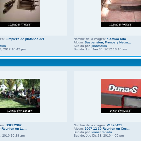
gen:
Limpieza de plafones del ...
Nombre de la imagen:
elastico roto
Album:
Suspension, Frenos y Neum...
auro
Subido por:
juanmauro
7, 2012 10:42 pm
Subido: Lun Jun 04, 2012 10:10 am
gen:
DSCF2362
Nombre de la imagen:
P1020421
 Reunion en La ...
Album:
2007-12-30 Reunion en Cos...
Subido por:
leonenredado
3, 2010 10:28 am
Subido: Jue Dic 23, 2010 4:05 pm