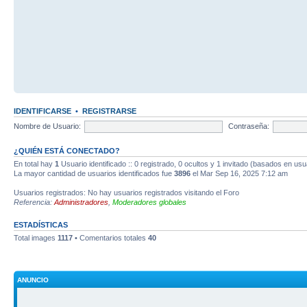
IDENTIFICARSE
•
REGISTRARSE
Nombre de Usuario:
Contraseña:
¿QUIÉN ESTÁ CONECTADO?
En total hay
1
Usuario identificado :: 0 registrado, 0 ocultos y 1 invitado (basados en usu
La mayor cantidad de usuarios identificados fue
3896
el Mar Sep 16, 2025 7:12 am
Usuarios registrados: No hay usuarios registrados visitando el Foro
Referencia:
Administradores
,
Moderadores globales
ESTADÍSTICAS
Total images
1117
• Comentarios totales
40
ANUNCIO