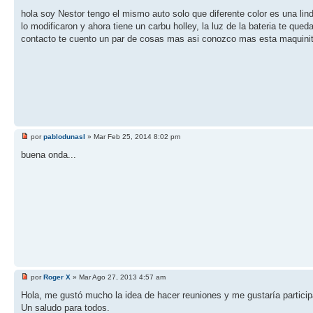
hola soy Nestor tengo el mismo auto solo que diferente color es una lin
lo modificaron y ahora tiene un carbu holley, la luz de la bateria te qu
contacto te cuento un par de cosas mas asi conozco mas esta maquini
por
pablodunasl
» Mar Feb 25, 2014 8:02 pm
buena onda...
por
Roger X
» Mar Ago 27, 2013 4:57 am
Hola, me gustó mucho la idea de hacer reuniones y me gustaría particip
Un saludo para todos.