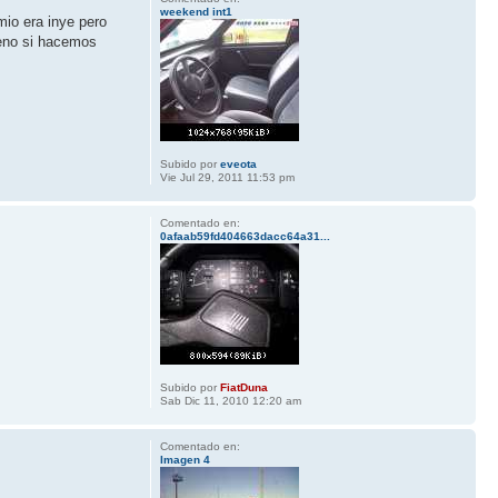
weekend int1
mio era inye pero
bueno si hacemos
Subido por
eveota
Vie Jul 29, 2011 11:53 pm
Comentado en:
0afaab59fd404663dacc64a31...
Subido por
FiatDuna
Sab Dic 11, 2010 12:20 am
Comentado en:
Imagen 4