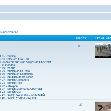
es más votadas
IMAGES
ULTIMA IMA
815
4-15 Reunión
6-10 Colectora Gral. Paz
-30 Aniversario Club Amigos de Chevrolet
1-11 Picadas
2-09 Rosario
1-20 Reunion en La Plata
3-09 Reunion en Costanera
5-25 Republica de los Niños
7-27 Reunion Costanera
9-21 Reunion Rolo
2-07 Caravana
5-17 Reunión Multimarca Chevrolet
8-23 Reunión CDF
1-14 Reunión Caravana a Chascomús
5-15 Reunión WallMart Sarandi
37