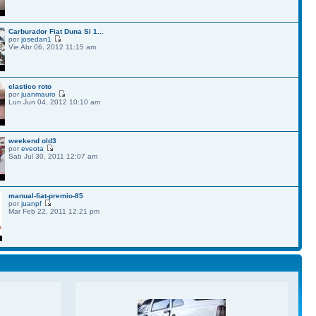
Carburador Fiat Duna Sl 1...
por
josedan1
Vie Abr 06, 2012 11:15 am
elastico roto
por
juanmauro
Lun Jun 04, 2012 10:10 am
weekend old3
por
eveota
Sab Jul 30, 2011 12:07 am
manual-fiat-premio-85
por
juanpf
Mar Feb 22, 2011 12:21 pm