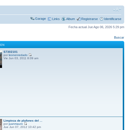
Garage
Links
Album
Registrarse
Identificarse
Fecha actual Jue Ago 06, 2026 5:29 pm
Buscar
GEN
S7302101
por
leonenredado
Vie Jun 03, 2011 8:09 am
Limpieza de plafones del ...
por
juanmauro
Jue Jun 07, 2012 10:42 pm