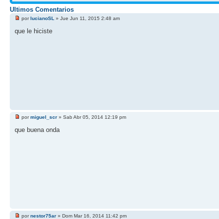
Ultimos Comentarios
por
lucianoSL
» Jue Jun 11, 2015 2:48 am
que le hiciste
por
miguel_scr
» Sab Abr 05, 2014 12:19 pm
que buena onda
por
nestor75ar
» Dom Mar 16, 2014 11:42 pm