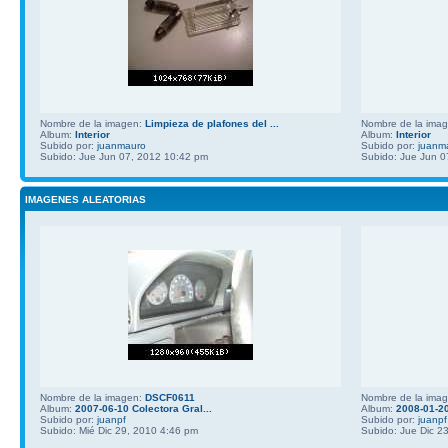
Nombre de la imagen:
Limpieza de plafones del ...
Nombre de la ima
Album:
Interior
Album:
Interior
Subido por:
juanmauro
Subido por:
juanm
Subido: Jue Jun 07, 2012 10:42 pm
Subido: Jue Jun 0
IMAGENES ALEATORIAS
Nombre de la imagen:
DSCF0611
Nombre de la ima
Album:
2007-06-10 Colectora Gral...
Album:
2008-01-20
Subido por:
juanpf
Subido por:
juanpf
Subido: Mié Dic 29, 2010 4:46 pm
Subido: Jue Dic 2