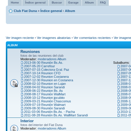
Home
Índice general
Buscar
Garage
Album
FAQ
Club Fiat Duna
»
Índice general
‹
Album
Ver imagen reciente
•
Ver imagenes aleatorias
•
Ver comentarios recientes
•
Ver imagen
ALBUM
Reuniones
fotos de las reuniones del club
Moderador:
moderadores Album
2013-06-30 Reunión Bs.As.
Subalbums:
2007-05-20 Carrefour
2007-0
2007-07-15 Colectora Gral. Paz
2007-0
2007-10-14 Reunion CFD
2007-09
2007-12-02 Reunion Costanera
2007-1
2007-12-30 Reunion en Costanera
2007-1
2008-02-10 Reunion en Lujan
2008-0
2008-04-02 Reunion Sarandi
2008-0
2008-06-22 Reunion Bs. As
2008-0
2008-08-17 Reunión WalMart
2008-0
2008-10-12 Reunion jpcubito
2008-0
2009-03-21 Reunión Chascomus
2008-1
2009-07-19 Reunión Walmart
2009-0
2009-08-30 Reunión Sarandi
2009-0
2011-03-06 Reunión Bs.As. - Pacha
2010-1
2011-08-28 Reunión Bs.As. WallMart Sarandi
2011-0
Interior
fotos del interior del Fiat Duna
Moderador:
moderadores Album