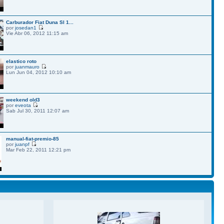
Carburador Fiat Duna Sl 1...
por
josedan1
Vie Abr 06, 2012 11:15 am
elastico roto
por
juanmauro
Lun Jun 04, 2012 10:10 am
weekend old3
por
eveota
Sab Jul 30, 2011 12:07 am
manual-fiat-premio-85
por
juanpf
Mar Feb 22, 2011 12:21 pm