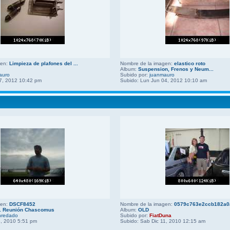
gen:
Limpieza de plafones del ...
Nombre de la imagen:
elastico roto
Album:
Suspension, Frenos y Neum...
auro
Subido por:
juanmauro
7, 2012 10:42 pm
Subido: Lun Jun 04, 2012 10:10 am
gen:
DSCF8452
Nombre de la imagen:
0579c763e2ccb182a0a
1 Reunión Chascomus
Album:
OLD
nredado
Subido por:
FiatDuna
3, 2010 5:51 pm
Subido: Sab Dic 11, 2010 12:15 am