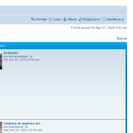
Garage
Links
Album
Registrarse
Identificarse
Fecha actual Vie Ago 07, 2026 4:01 am
Buscar
GEN
S7302101
por
leonenredado
Vie Jun 03, 2011 8:09 am
Limpieza de plafones del ...
por
juanmauro
Jue Jun 07, 2012 10:42 pm