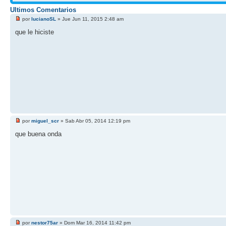
Ultimos Comentarios
por
lucianoSL
» Jue Jun 11, 2015 2:48 am
que le hiciste
por
miguel_scr
» Sab Abr 05, 2014 12:19 pm
que buena onda
por
nestor75ar
» Dom Mar 16, 2014 11:42 pm