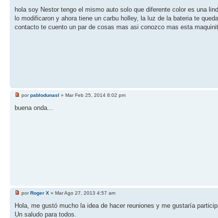
hola soy Nestor tengo el mismo auto solo que diferente color es una lin
lo modificaron y ahora tiene un carbu holley, la luz de la bateria te qu
contacto te cuento un par de cosas mas asi conozco mas esta maquini
por
pablodunasl
» Mar Feb 25, 2014 8:02 pm
buena onda...
por
Roger X
» Mar Ago 27, 2013 4:57 am
Hola, me gustó mucho la idea de hacer reuniones y me gustaría particip
Un saludo para todos.