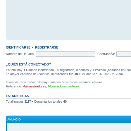
IDENTIFICARSE
•
REGISTRARSE
Nombre de Usuario:
Contraseña:
¿QUIÉN ESTÁ CONECTADO?
En total hay
1
Usuario identificado :: 0 registrado, 0 ocultos y 1 invitado (basados en usu
La mayor cantidad de usuarios identificados fue
3896
el Mar Sep 16, 2025 7:12 am
Usuarios registrados: No hay usuarios registrados visitando el Foro
Referencia:
Administradores
,
Moderadores globales
ESTADÍSTICAS
Total images
1117
• Comentarios totales
40
ANUNCIO