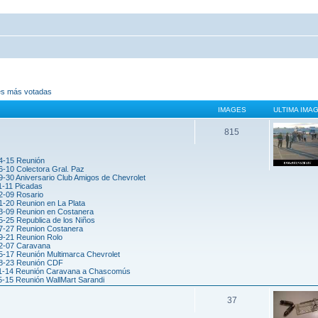
es más votadas
IMAGES
ULTIMA IMA
815
4-15 Reunión
6-10 Colectora Gral. Paz
-30 Aniversario Club Amigos de Chevrolet
1-11 Picadas
2-09 Rosario
1-20 Reunion en La Plata
3-09 Reunion en Costanera
5-25 Republica de los Niños
7-27 Reunion Costanera
9-21 Reunion Rolo
2-07 Caravana
5-17 Reunión Multimarca Chevrolet
8-23 Reunión CDF
1-14 Reunión Caravana a Chascomús
5-15 Reunión WallMart Sarandi
37