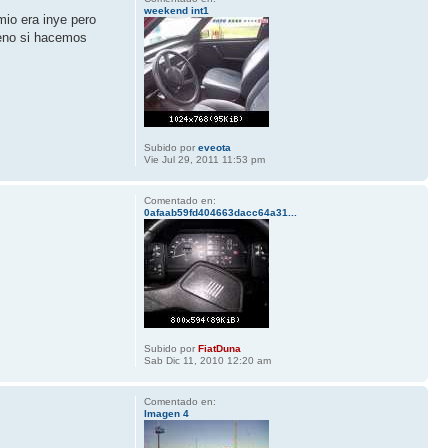
weekend int1
mio era inye pero
bueno si hacemos
Subido por
eveota
Vie Jul 29, 2011 11:53 pm
Comentado en:
0afaab59fd404663dacc64a31...
Subido por
FiatDuna
Sab Dic 11, 2010 12:20 am
Comentado en:
Imagen 4