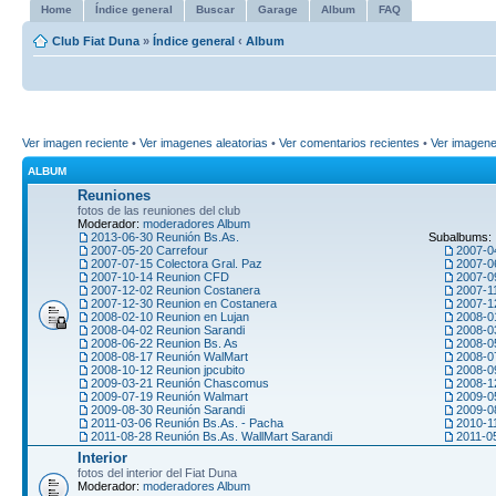
Home
Índice general
Buscar
Garage
Album
FAQ
Club Fiat Duna
»
Índice general
‹
Album
Ver imagen reciente
•
Ver imagenes aleatorias
•
Ver comentarios recientes
•
Ver imagen
ALBUM
Reuniones
fotos de las reuniones del club
Moderador:
moderadores Album
2013-06-30 Reunión Bs.As.
Subalbums:
2007-05-20 Carrefour
2007-0
2007-07-15 Colectora Gral. Paz
2007-0
2007-10-14 Reunion CFD
2007-09
2007-12-02 Reunion Costanera
2007-1
2007-12-30 Reunion en Costanera
2007-1
2008-02-10 Reunion en Lujan
2008-0
2008-04-02 Reunion Sarandi
2008-0
2008-06-22 Reunion Bs. As
2008-0
2008-08-17 Reunión WalMart
2008-0
2008-10-12 Reunion jpcubito
2008-0
2009-03-21 Reunión Chascomus
2008-1
2009-07-19 Reunión Walmart
2009-0
2009-08-30 Reunión Sarandi
2009-0
2011-03-06 Reunión Bs.As. - Pacha
2010-1
2011-08-28 Reunión Bs.As. WallMart Sarandi
2011-0
Interior
fotos del interior del Fiat Duna
Moderador:
moderadores Album