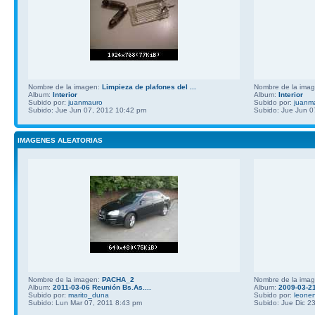
Nombre de la imagen:
Limpieza de plafones del ...
Nombre de la ima
Album:
Interior
Album:
Interior
Subido por:
juanmauro
Subido por:
juanm
Subido: Jue Jun 07, 2012 10:42 pm
Subido: Jue Jun 0
IMAGENES ALEATORIAS
Nombre de la imagen:
PACHA_2
Nombre de la ima
Album:
2011-03-06 Reunión Bs.As....
Album:
2009-03-2
Subido por:
marito_duna
Subido por:
leone
Subido: Lun Mar 07, 2011 8:43 pm
Subido: Jue Dic 2