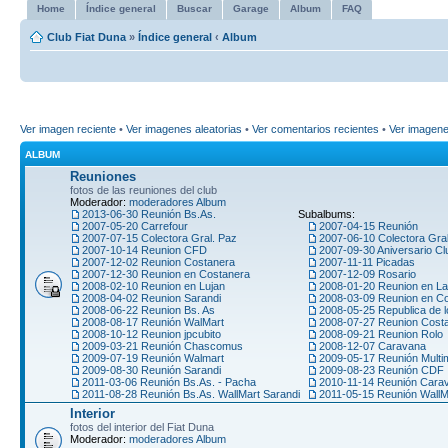
Home
Índice general
Buscar
Garage
Album
FAQ
Club Fiat Duna
»
Índice general
‹
Album
Ver imagen reciente
•
Ver imagenes aleatorias
•
Ver comentarios recientes
•
Ver imagen
ALBUM
Reuniones
fotos de las reuniones del club
Moderador:
moderadores Album
2013-06-30 Reunión Bs.As.
Subalbums:
2007-05-20 Carrefour
2007-04-15 Reunión
2007-07-15 Colectora Gral. Paz
2007-06-10 Colectora Gra
2007-10-14 Reunion CFD
2007-09-30 Aniversario Cl
2007-12-02 Reunion Costanera
2007-11-11 Picadas
2007-12-30 Reunion en Costanera
2007-12-09 Rosario
2008-02-10 Reunion en Lujan
2008-01-20 Reunion en La
2008-04-02 Reunion Sarandi
2008-03-09 Reunion en C
2008-06-22 Reunion Bs. As
2008-05-25 Republica de l
2008-08-17 Reunión WalMart
2008-07-27 Reunion Cost
2008-10-12 Reunion jpcubito
2008-09-21 Reunion Rolo
2009-03-21 Reunión Chascomus
2008-12-07 Caravana
2009-07-19 Reunión Walmart
2009-05-17 Reunión Multi
2009-08-30 Reunión Sarandi
2009-08-23 Reunión CDF
2011-03-06 Reunión Bs.As. - Pacha
2010-11-14 Reunión Car
2011-08-28 Reunión Bs.As. WallMart Sarandi
2011-05-15 Reunión WallM
Interior
fotos del interior del Fiat Duna
Moderador:
moderadores Album