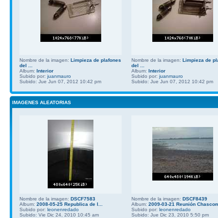
Nombre de la imagen:
Limpieza de plafones
Nombre de la imagen:
Limpieza de pl
del ...
del ...
Album:
Interior
Album:
Interior
Subido por:
juanmauro
Subido por:
juanmauro
Subido: Jue Jun 07, 2012 10:42 pm
Subido: Jue Jun 07, 2012 10:42 pm
IMAGENES ALEATORIAS
Nombre de la imagen:
DSCF7583
Nombre de la imagen:
DSCF8439
Album:
2008-05-25 Republica de l...
Album:
2009-03-21 Reunión Chasco
Subido por:
leonenredado
Subido por:
leonenredado
Subido: Vie Dic 24, 2010 10:45 am
Subido: Jue Dic 23, 2010 5:50 pm