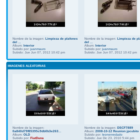
Nombre de la imagen:
Limpieza de plafones
Nombre de la imagen:
Limpieza de pl
del ...
del ...
Album:
Interior
Album:
Interior
Subido por:
juanmauro
Subido por:
juanmauro
Subido: Jue Jun 07, 2012 10:42 pm
Subido: Jue Jun 07, 2012 10:42 pm
IMAGENES ALEATORIAS
Nombre de la imagen:
Nombre de la imagen:
DSCF7889
0a840d79f85395c9db0b3e263...
Album:
2008-10-12 Reunion jpcubito
Album:
OLD
Subido por:
leonenredado
Subido por:
FiatDuna
Subido: Jue Dic 23, 2010 5:44 pm