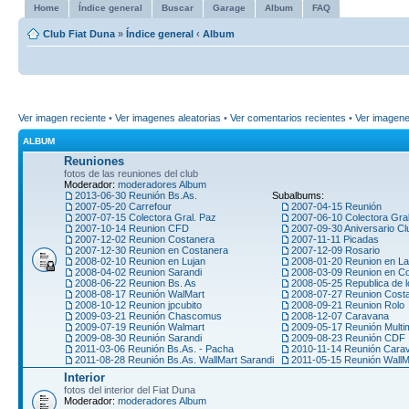
Home
Índice general
Buscar
Garage
Album
FAQ
Club Fiat Duna
»
Índice general
‹
Album
Ver imagen reciente
•
Ver imagenes aleatorias
•
Ver comentarios recientes
•
Ver imagen
ALBUM
Reuniones
fotos de las reuniones del club
Moderador:
moderadores Album
2013-06-30 Reunión Bs.As.
Subalbums:
2007-05-20 Carrefour
2007-04-15 Reunión
2007-07-15 Colectora Gral. Paz
2007-06-10 Colectora Gra
2007-10-14 Reunion CFD
2007-09-30 Aniversario Cl
2007-12-02 Reunion Costanera
2007-11-11 Picadas
2007-12-30 Reunion en Costanera
2007-12-09 Rosario
2008-02-10 Reunion en Lujan
2008-01-20 Reunion en La
2008-04-02 Reunion Sarandi
2008-03-09 Reunion en C
2008-06-22 Reunion Bs. As
2008-05-25 Republica de l
2008-08-17 Reunión WalMart
2008-07-27 Reunion Cost
2008-10-12 Reunion jpcubito
2008-09-21 Reunion Rolo
2009-03-21 Reunión Chascomus
2008-12-07 Caravana
2009-07-19 Reunión Walmart
2009-05-17 Reunión Multi
2009-08-30 Reunión Sarandi
2009-08-23 Reunión CDF
2011-03-06 Reunión Bs.As. - Pacha
2010-11-14 Reunión Car
2011-08-28 Reunión Bs.As. WallMart Sarandi
2011-05-15 Reunión WallM
Interior
fotos del interior del Fiat Duna
Moderador:
moderadores Album