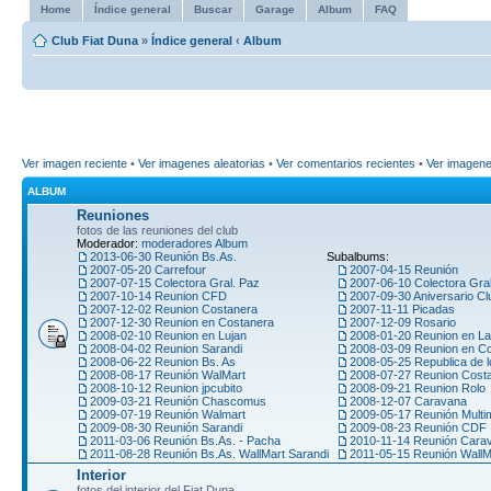
Home
Índice general
Buscar
Garage
Album
FAQ
Club Fiat Duna
»
Índice general
‹
Album
Ver imagen reciente
•
Ver imagenes aleatorias
•
Ver comentarios recientes
•
Ver imagen
ALBUM
Reuniones
fotos de las reuniones del club
Moderador:
moderadores Album
2013-06-30 Reunión Bs.As.
Subalbums:
2007-05-20 Carrefour
2007-04-15 Reunión
2007-07-15 Colectora Gral. Paz
2007-06-10 Colectora Gra
2007-10-14 Reunion CFD
2007-09-30 Aniversario Cl
2007-12-02 Reunion Costanera
2007-11-11 Picadas
2007-12-30 Reunion en Costanera
2007-12-09 Rosario
2008-02-10 Reunion en Lujan
2008-01-20 Reunion en La
2008-04-02 Reunion Sarandi
2008-03-09 Reunion en C
2008-06-22 Reunion Bs. As
2008-05-25 Republica de l
2008-08-17 Reunión WalMart
2008-07-27 Reunion Cost
2008-10-12 Reunion jpcubito
2008-09-21 Reunion Rolo
2009-03-21 Reunión Chascomus
2008-12-07 Caravana
2009-07-19 Reunión Walmart
2009-05-17 Reunión Multi
2009-08-30 Reunión Sarandi
2009-08-23 Reunión CDF
2011-03-06 Reunión Bs.As. - Pacha
2010-11-14 Reunión Car
2011-08-28 Reunión Bs.As. WallMart Sarandi
2011-05-15 Reunión WallM
Interior
fotos del interior del Fiat Duna