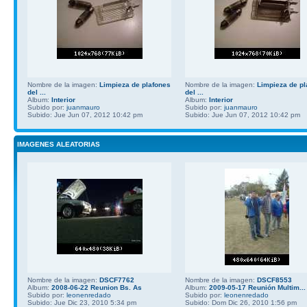
Nombre de la imagen:
Limpieza de plafones
Nombre de la imagen:
Limpieza de pl
del ...
del ...
Album:
Interior
Album:
Interior
Subido por:
juanmauro
Subido por:
juanmauro
Subido: Jue Jun 07, 2012 10:42 pm
Subido: Jue Jun 07, 2012 10:42 pm
IMAGENES ALEATORIAS
Nombre de la imagen:
DSCF7762
Nombre de la imagen:
DSCF8553
Album:
2008-06-22 Reunion Bs. As
Album:
2009-05-17 Reunión Multim...
Subido por:
leonenredado
Subido por:
leonenredado
Subido: Jue Dic 23, 2010 5:34 pm
Subido: Dom Dic 26, 2010 1:56 pm