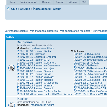
Home
Índice general
Buscar
Garage
Album
FAQ
Club Fiat Duna
»
Índice general
‹
Album
Ver imagen reciente
•
Ver imagenes aleatorias
•
Ver comentarios recientes
•
Ver imagen
ALBUM
Reuniones
fotos de las reuniones del club
Moderador:
moderadores Album
2013-06-30 Reunión Bs.As.
Subalbums:
2007-05-20 Carrefour
2007-04-15 Reunión
2007-07-15 Colectora Gral. Paz
2007-06-10 Colectora Gra
2007-10-14 Reunion CFD
2007-09-30 Aniversario Cl
2007-12-02 Reunion Costanera
2007-11-11 Picadas
2007-12-30 Reunion en Costanera
2007-12-09 Rosario
2008-02-10 Reunion en Lujan
2008-01-20 Reunion en La
2008-04-02 Reunion Sarandi
2008-03-09 Reunion en C
2008-06-22 Reunion Bs. As
2008-05-25 Republica de l
2008-08-17 Reunión WalMart
2008-07-27 Reunion Cost
2008-10-12 Reunion jpcubito
2008-09-21 Reunion Rolo
2009-03-21 Reunión Chascomus
2008-12-07 Caravana
2009-07-19 Reunión Walmart
2009-05-17 Reunión Multi
2009-08-30 Reunión Sarandi
2009-08-23 Reunión CDF
2011-03-06 Reunión Bs.As. - Pacha
2010-11-14 Reunión Car
2011-08-28 Reunión Bs.As. WallMart Sarandi
2011-05-15 Reunión WallM
Interior
fotos del interior del Fiat Duna
Moderador:
moderadores Album