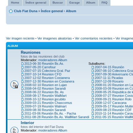
Home
Índice general
Buscar
Garage
Album
FAQ
Club Fiat Duna
»
Índice general
‹
Album
Ver imagen reciente
•
Ver imagenes aleatorias
•
Ver comentarios recientes
•
Ver imagen
ALBUM
Reuniones
fotos de las reuniones del club
Moderador:
moderadores Album
2013-06-30 Reunión Bs.As.
Subalbums:
2007-05-20 Carrefour
2007-04-15 Reunión
2007-07-15 Colectora Gral. Paz
2007-06-10 Colectora Gra
2007-10-14 Reunion CFD
2007-09-30 Aniversario Cl
2007-12-02 Reunion Costanera
2007-11-11 Picadas
2007-12-30 Reunion en Costanera
2007-12-09 Rosario
2008-02-10 Reunion en Lujan
2008-01-20 Reunion en La
2008-04-02 Reunion Sarandi
2008-03-09 Reunion en C
2008-06-22 Reunion Bs. As
2008-05-25 Republica de l
2008-08-17 Reunión WalMart
2008-07-27 Reunion Cost
2008-10-12 Reunion jpcubito
2008-09-21 Reunion Rolo
2009-03-21 Reunión Chascomus
2008-12-07 Caravana
2009-07-19 Reunión Walmart
2009-05-17 Reunión Multi
2009-08-30 Reunión Sarandi
2009-08-23 Reunión CDF
2011-03-06 Reunión Bs.As. - Pacha
2010-11-14 Reunión Car
2011-08-28 Reunión Bs.As. WallMart Sarandi
2011-05-15 Reunión WallM
Interior
fotos del interior del Fiat Duna
Moderador:
moderadores Album