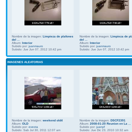
Nombre de la imagen:
Limpieza de plafones
Nombre de la imagen:
Limpieza de pl
del ...
del ...
Album:
Interior
Album:
Interior
Subido por:
juanmauro
Subido por:
juanmauro
Subido: Jue Jun 07, 2012 10:42 pm
Subido: Jue Jun 07, 2012 10:42 pm
IMAGENES ALEATORIAS
Nombre de la imagen:
weekend old4
Nombre de la imagen:
DSCF2391
Album:
OLD
Album:
2008-01-20 Reunion en La ...
Subido por:
eveota
Subido por:
juanpf
Subido: Sab Jul 30, 2011 12:07 am
Subido: Jue Dic 23, 2010 10:32 am