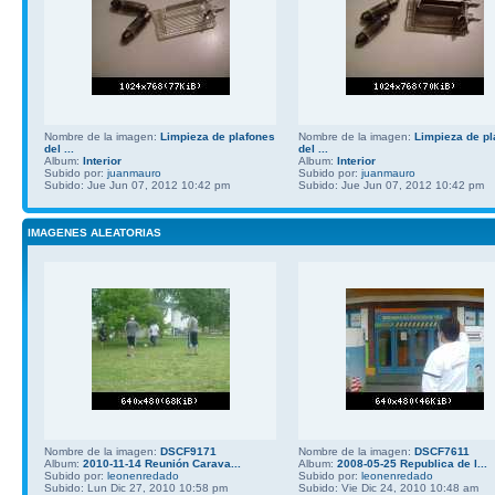
Nombre de la imagen:
Limpieza de plafones
Nombre de la imagen:
Limpieza de pl
del ...
del ...
Album:
Interior
Album:
Interior
Subido por:
juanmauro
Subido por:
juanmauro
Subido: Jue Jun 07, 2012 10:42 pm
Subido: Jue Jun 07, 2012 10:42 pm
IMAGENES ALEATORIAS
Nombre de la imagen:
DSCF9171
Nombre de la imagen:
DSCF7611
Album:
2010-11-14 Reunión Carava...
Album:
2008-05-25 Republica de l...
Subido por:
leonenredado
Subido por:
leonenredado
Subido: Lun Dic 27, 2010 10:58 pm
Subido: Vie Dic 24, 2010 10:48 am