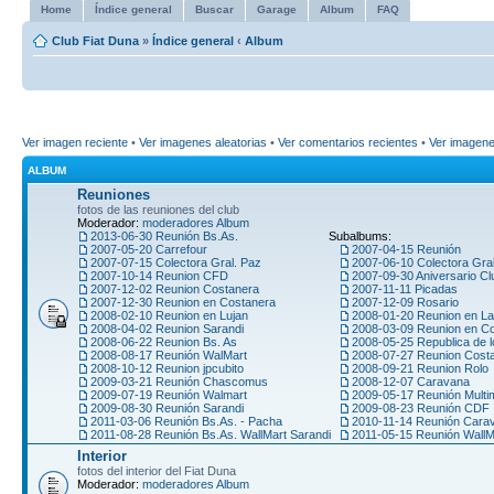
Home
Índice general
Buscar
Garage
Album
FAQ
Club Fiat Duna
»
Índice general
‹
Album
Ver imagen reciente
•
Ver imagenes aleatorias
•
Ver comentarios recientes
•
Ver imagen
ALBUM
Reuniones
fotos de las reuniones del club
Moderador:
moderadores Album
2013-06-30 Reunión Bs.As.
Subalbums:
2007-05-20 Carrefour
2007-04-15 Reunión
2007-07-15 Colectora Gral. Paz
2007-06-10 Colectora Gra
2007-10-14 Reunion CFD
2007-09-30 Aniversario Cl
2007-12-02 Reunion Costanera
2007-11-11 Picadas
2007-12-30 Reunion en Costanera
2007-12-09 Rosario
2008-02-10 Reunion en Lujan
2008-01-20 Reunion en La
2008-04-02 Reunion Sarandi
2008-03-09 Reunion en C
2008-06-22 Reunion Bs. As
2008-05-25 Republica de l
2008-08-17 Reunión WalMart
2008-07-27 Reunion Cost
2008-10-12 Reunion jpcubito
2008-09-21 Reunion Rolo
2009-03-21 Reunión Chascomus
2008-12-07 Caravana
2009-07-19 Reunión Walmart
2009-05-17 Reunión Multi
2009-08-30 Reunión Sarandi
2009-08-23 Reunión CDF
2011-03-06 Reunión Bs.As. - Pacha
2010-11-14 Reunión Car
2011-08-28 Reunión Bs.As. WallMart Sarandi
2011-05-15 Reunión WallM
Interior
fotos del interior del Fiat Duna
Moderador:
moderadores Album