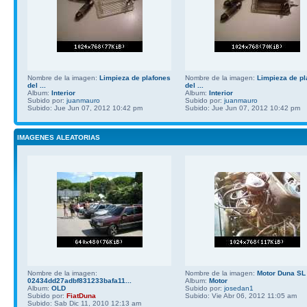
Nombre de la imagen:
Limpieza de plafones
Nombre de la imagen:
Limpieza de pl
del ...
del ...
Album:
Interior
Album:
Interior
Subido por:
juanmauro
Subido por:
juanmauro
Subido: Jue Jun 07, 2012 10:42 pm
Subido: Jue Jun 07, 2012 10:42 pm
IMAGENES ALEATORIAS
Nombre de la imagen:
Nombre de la imagen:
Motor Duna SL
02434dd27adbf831233bafa11...
Album:
Motor
Album:
OLD
Subido por:
josedan1
Subido por:
FiatDuna
Subido: Vie Abr 06, 2012 11:05 am
Subido: Sab Dic 11, 2010 12:13 am