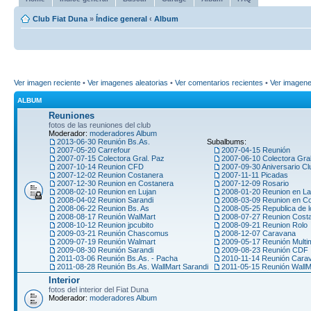
Club Fiat Duna
»
Índice general
‹
Album
Ver imagen reciente
•
Ver imagenes aleatorias
•
Ver comentarios recientes
•
Ver imagen
ALBUM
Reuniones
fotos de las reuniones del club
Moderador:
moderadores Album
2013-06-30 Reunión Bs.As.
Subalbums:
2007-05-20 Carrefour
2007-04-15 Reunión
2007-07-15 Colectora Gral. Paz
2007-06-10 Colectora Gra
2007-10-14 Reunion CFD
2007-09-30 Aniversario Cl
2007-12-02 Reunion Costanera
2007-11-11 Picadas
2007-12-30 Reunion en Costanera
2007-12-09 Rosario
2008-02-10 Reunion en Lujan
2008-01-20 Reunion en La
2008-04-02 Reunion Sarandi
2008-03-09 Reunion en C
2008-06-22 Reunion Bs. As
2008-05-25 Republica de l
2008-08-17 Reunión WalMart
2008-07-27 Reunion Cost
2008-10-12 Reunion jpcubito
2008-09-21 Reunion Rolo
2009-03-21 Reunión Chascomus
2008-12-07 Caravana
2009-07-19 Reunión Walmart
2009-05-17 Reunión Multi
2009-08-30 Reunión Sarandi
2009-08-23 Reunión CDF
2011-03-06 Reunión Bs.As. - Pacha
2010-11-14 Reunión Car
2011-08-28 Reunión Bs.As. WallMart Sarandi
2011-05-15 Reunión WallM
Interior
fotos del interior del Fiat Duna
Moderador:
moderadores Album