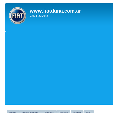
www.fiatduna.com.ar
Club Fiat Duna
Home
Índice general
Buscar
Garage
Album
FAQ