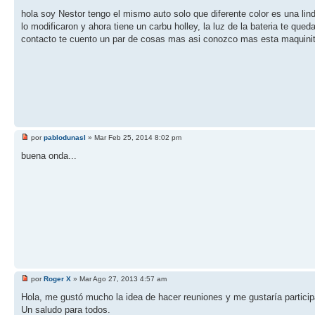
hola soy Nestor tengo el mismo auto solo que diferente color es una lin
lo modificaron y ahora tiene un carbu holley, la luz de la bateria te qu
contacto te cuento un par de cosas mas asi conozco mas esta maquini
por
pablodunasl
» Mar Feb 25, 2014 8:02 pm
buena onda...
por
Roger X
» Mar Ago 27, 2013 4:57 am
Hola, me gustó mucho la idea de hacer reuniones y me gustaría particip
Un saludo para todos.