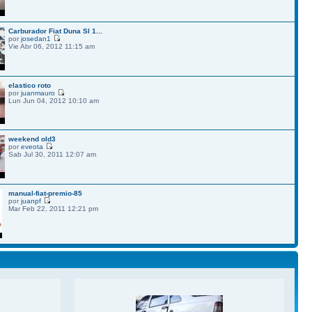
Carburador Fiat Duna Sl 1...
por
josedan1
Vie Abr 06, 2012 11:15 am
elastico roto
por
juanmauro
Lun Jun 04, 2012 10:10 am
weekend old3
por
eveota
Sab Jul 30, 2011 12:07 am
manual-fiat-premio-85
por
juanpf
Mar Feb 22, 2011 12:21 pm