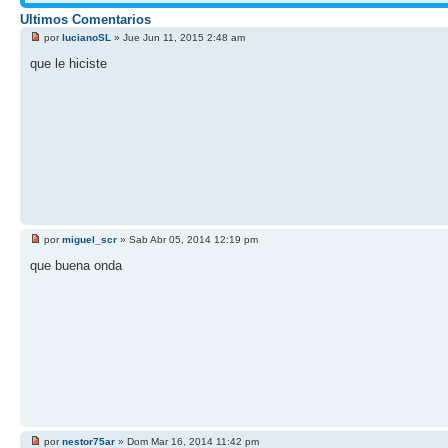
Ultimos Comentarios
por
lucianoSL
» Jue Jun 11, 2015 2:48 am
que le hiciste
por
miguel_scr
» Sab Abr 05, 2014 12:19 pm
que buena onda
por
nestor75ar
» Dom Mar 16, 2014 11:42 pm