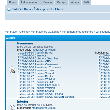
Home
Índice general
Buscar
Garage
Album
FAQ
Club Fiat Duna
»
Índice general
‹
Album
Ver imagen reciente
•
Ver imagenes aleatorias
•
Ver comentarios recientes
•
Ver imagen
ALBUM
Reuniones
fotos de las reuniones del club
Moderador:
moderadores Album
2013-06-30 Reunión Bs.As.
Subalbums:
2007-05-20 Carrefour
2007-0
2007-07-15 Colectora Gral. Paz
2007-0
2007-10-14 Reunion CFD
2007-09
2007-12-02 Reunion Costanera
2007-1
2007-12-30 Reunion en Costanera
2007-1
2008-02-10 Reunion en Lujan
2008-0
2008-04-02 Reunion Sarandi
2008-0
2008-06-22 Reunion Bs. As
2008-0
2008-08-17 Reunión WalMart
2008-0
2008-10-12 Reunion jpcubito
2008-0
2009-03-21 Reunión Chascomus
2008-1
2009-07-19 Reunión Walmart
2009-0
2009-08-30 Reunión Sarandi
2009-0
2011-03-06 Reunión Bs.As. - Pacha
2010-1
2011-08-28 Reunión Bs.As. WallMart Sarandi
2011-0
Interior
fotos del interior del Fiat Duna
Moderador:
moderadores Album