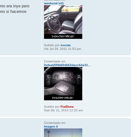
weekend int1
mio era inye pero
bueno si hacemos
Subido por
eveota
Vie Jul 29, 2011 11:53 pm
Comentado en:
0afaab59fd404663dacc64a31...
Subido por
FiatDuna
Sab Dic 11, 2010 12:20 am
Comentado en:
Imagen 4