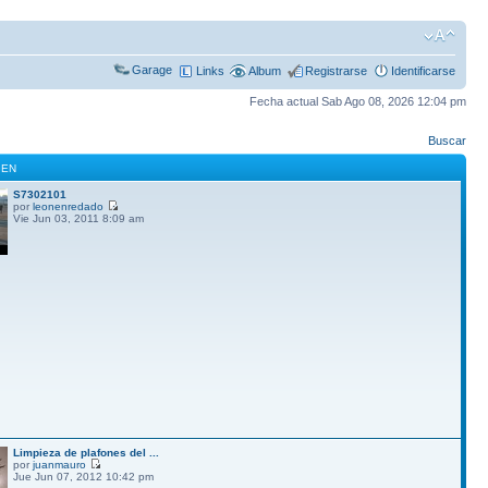
Garage
Links
Album
Registrarse
Identificarse
Fecha actual Sab Ago 08, 2026 12:04 pm
Buscar
GEN
S7302101
por
leonenredado
Vie Jun 03, 2011 8:09 am
Limpieza de plafones del ...
por
juanmauro
Jue Jun 07, 2012 10:42 pm