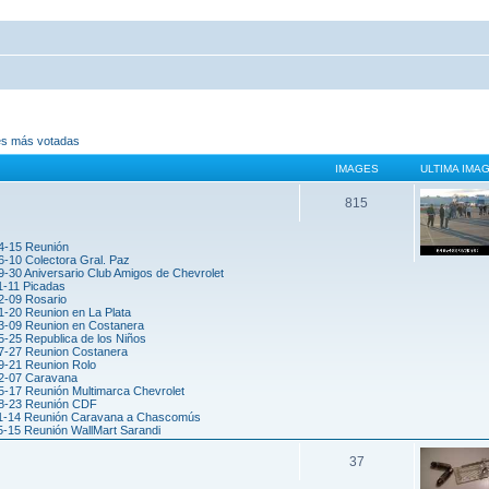
es más votadas
IMAGES
ULTIMA IMA
815
4-15 Reunión
6-10 Colectora Gral. Paz
-30 Aniversario Club Amigos de Chevrolet
1-11 Picadas
2-09 Rosario
1-20 Reunion en La Plata
3-09 Reunion en Costanera
5-25 Republica de los Niños
7-27 Reunion Costanera
9-21 Reunion Rolo
2-07 Caravana
5-17 Reunión Multimarca Chevrolet
8-23 Reunión CDF
1-14 Reunión Caravana a Chascomús
5-15 Reunión WallMart Sarandi
37