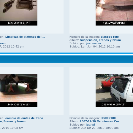
gen:
Limpieza de plafones del ...
Nombre de la imagen:
elastico roto
Album:
Suspension, Frenos y Neum...
auro
Subido por:
juanmauro
7, 2012 10:42 pm
Subido: Lun Jun 04, 2012 10:10 am
gen:
cambio de cintas de freno...
Nombre de la imagen:
DSCF2180
n, Frenos y Neum...
Album:
2007-12-30 Reunion en Cos...
Subido por:
juanpf
0, 2010 10:08 am
Subido: Jue Dic 23, 2010 10:00 am