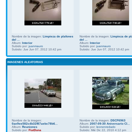
Nombre de la imagen:
Limpieza de plafones
Nombre de la imagen:
Limpieza de pl
del ...
del ...
Album:
Interior
Album:
Interior
Subido por:
juanmauro
Subido por:
juanmauro
Subido: Jue Jun 07, 2012 10:42 pm
Subido: Jue Jun 07, 2012 10:42 pm
IMAGENES ALEATORIAS
Nombre de la imagen:
Nombre de la imagen:
DSCF6963
0ae9ee582c4b32f87aebc78b6...
Album:
2007-09-30 Aniversario Cl...
Album:
Reuniones
Subido por:
leonenredado
Subido por:
FiatDuna
Subido: Mié Dic 22, 2010 4:12 pm