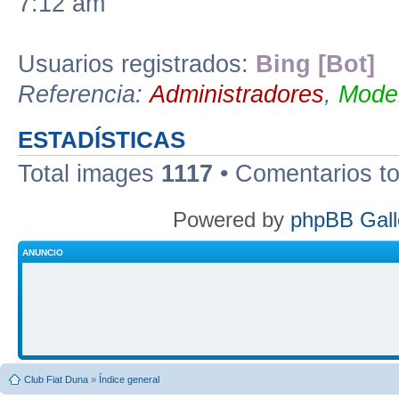
7:12 am
Usuarios registrados:
Bing [Bot]
Referencia:
Administradores
,
Moder
ESTADÍSTICAS
Total images
1117
• Comentarios t
Powered by
phpBB Gall
ANUNCIO
Club Fiat Duna
»
Índice general