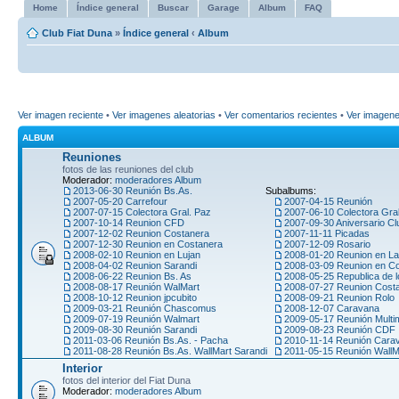
Home
Índice general
Buscar
Garage
Album
FAQ
Club Fiat Duna
»
Índice general
‹
Album
Ver imagen reciente
•
Ver imagenes aleatorias
•
Ver comentarios recientes
•
Ver imagen
ALBUM
Reuniones
fotos de las reuniones del club
Moderador:
moderadores Album
2013-06-30 Reunión Bs.As.
Subalbums:
2007-05-20 Carrefour
2007-04-15 Reunión
2007-07-15 Colectora Gral. Paz
2007-06-10 Colectora Gra
2007-10-14 Reunion CFD
2007-09-30 Aniversario Cl
2007-12-02 Reunion Costanera
2007-11-11 Picadas
2007-12-30 Reunion en Costanera
2007-12-09 Rosario
2008-02-10 Reunion en Lujan
2008-01-20 Reunion en La
2008-04-02 Reunion Sarandi
2008-03-09 Reunion en C
2008-06-22 Reunion Bs. As
2008-05-25 Republica de l
2008-08-17 Reunión WalMart
2008-07-27 Reunion Cost
2008-10-12 Reunion jpcubito
2008-09-21 Reunion Rolo
2009-03-21 Reunión Chascomus
2008-12-07 Caravana
2009-07-19 Reunión Walmart
2009-05-17 Reunión Multi
2009-08-30 Reunión Sarandi
2009-08-23 Reunión CDF
2011-03-06 Reunión Bs.As. - Pacha
2010-11-14 Reunión Car
2011-08-28 Reunión Bs.As. WallMart Sarandi
2011-05-15 Reunión WallM
Interior
fotos del interior del Fiat Duna
Moderador:
moderadores Album