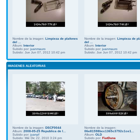
Nombre de la imagen:
Limpieza de plafones
Nombre de la imagen:
Limpieza de pl
del ...
del ...
Album:
Interior
Album:
Interior
Subido por:
juanmauro
Subido por:
juanmauro
Subido: Jue Jun 07, 2012 10:42 pm
Subido: Jue Jun 07, 2012 10:42 pm
IMAGENES ALEATORIAS
Nombre de la imagen:
DSCF0044
Nombre de la imagen:
Album:
2008-05-25 Republica de l...
06e81598bcc1365c3792c1ce1...
Subido por:
juanpf
Album:
OLD
Subido: Mié Dic 22, 2010 3:24 pm
Subido por:
FiatDuna