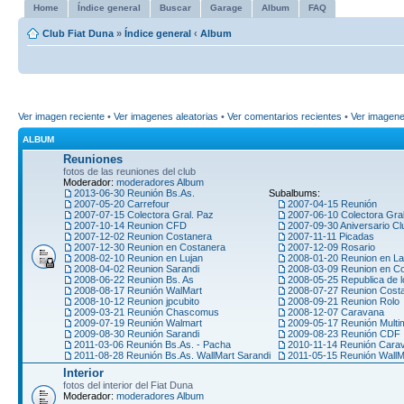
Home
Índice general
Buscar
Garage
Album
FAQ
Club Fiat Duna
»
Índice general
‹
Album
Ver imagen reciente
•
Ver imagenes aleatorias
•
Ver comentarios recientes
•
Ver imagen
ALBUM
Reuniones
fotos de las reuniones del club
Moderador:
moderadores Album
2013-06-30 Reunión Bs.As.
Subalbums:
2007-05-20 Carrefour
2007-04-15 Reunión
2007-07-15 Colectora Gral. Paz
2007-06-10 Colectora Gra
2007-10-14 Reunion CFD
2007-09-30 Aniversario Cl
2007-12-02 Reunion Costanera
2007-11-11 Picadas
2007-12-30 Reunion en Costanera
2007-12-09 Rosario
2008-02-10 Reunion en Lujan
2008-01-20 Reunion en La
2008-04-02 Reunion Sarandi
2008-03-09 Reunion en C
2008-06-22 Reunion Bs. As
2008-05-25 Republica de l
2008-08-17 Reunión WalMart
2008-07-27 Reunion Cost
2008-10-12 Reunion jpcubito
2008-09-21 Reunion Rolo
2009-03-21 Reunión Chascomus
2008-12-07 Caravana
2009-07-19 Reunión Walmart
2009-05-17 Reunión Multi
2009-08-30 Reunión Sarandi
2009-08-23 Reunión CDF
2011-03-06 Reunión Bs.As. - Pacha
2010-11-14 Reunión Car
2011-08-28 Reunión Bs.As. WallMart Sarandi
2011-05-15 Reunión WallM
Interior
fotos del interior del Fiat Duna
Moderador:
moderadores Album