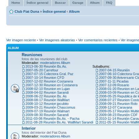
Home
Índice general
Buscar
Garage
Album
FAQ
Club Fiat Duna
»
Índice general
‹
Album
Ver imagen reciente
•
Ver imagenes aleatorias
•
Ver comentarios recientes
•
Ver imagen
ALBUM
Reuniones
fotos de las reuniones del club
Moderador:
moderadores Album
2013-06-30 Reunión Bs.As.
Subalbums:
2007-05-20 Carrefour
2007-04-15 Reunión
2007-07-15 Colectora Gral. Paz
2007-06-10 Colectora Gra
2007-10-14 Reunion CFD
2007-09-30 Aniversario Cl
2007-12-02 Reunion Costanera
2007-11-11 Picadas
2007-12-30 Reunion en Costanera
2007-12-09 Rosario
2008-02-10 Reunion en Lujan
2008-01-20 Reunion en La
2008-04-02 Reunion Sarandi
2008-03-09 Reunion en C
2008-06-22 Reunion Bs. As
2008-05-25 Republica de l
2008-08-17 Reunión WalMart
2008-07-27 Reunion Cost
2008-10-12 Reunion jpcubito
2008-09-21 Reunion Rolo
2009-03-21 Reunión Chascomus
2008-12-07 Caravana
2009-07-19 Reunión Walmart
2009-05-17 Reunión Multi
2009-08-30 Reunión Sarandi
2009-08-23 Reunión CDF
2011-03-06 Reunión Bs.As. - Pacha
2010-11-14 Reunión Car
2011-08-28 Reunión Bs.As. WallMart Sarandi
2011-05-15 Reunión WallM
Interior
fotos del interior del Fiat Duna
Moderador:
moderadores Album