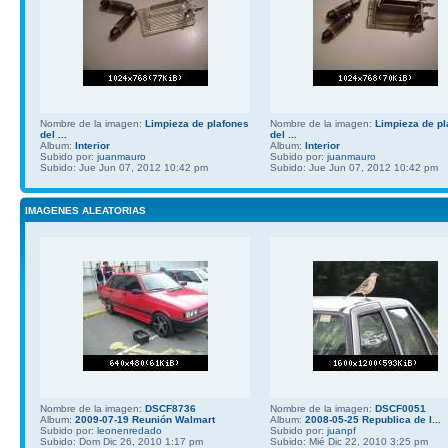
Nombre de la imagen:
Limpieza de plafones
Nombre de la imagen:
Limpieza de pl
del ...
del ...
Album:
Interior
Album:
Interior
Subido por:
juanmauro
Subido por:
juanmauro
Subido: Jue Jun 07, 2012 10:42 pm
Subido: Jue Jun 07, 2012 10:42 pm
IMAGENES ALEATORIAS
Nombre de la imagen:
DSCF8736
Nombre de la imagen:
DSCF0051
Album:
2009-07-19 Reunión Walmart
Album:
2008-05-25 Republica de l...
Subido por:
leonenredado
Subido por:
juanpf
Subido: Dom Dic 26, 2010 1:17 pm
Subido: Mié Dic 22, 2010 3:25 pm