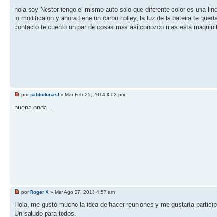
hola soy Nestor tengo el mismo auto solo que diferente color es una lin
lo modificaron y ahora tiene un carbu holley, la luz de la bateria te qu
contacto te cuento un par de cosas mas asi conozco mas esta maquini
por
pablodunasl
» Mar Feb 25, 2014 8:02 pm
buena onda...
por
Roger X
» Mar Ago 27, 2013 4:57 am
Hola, me gustó mucho la idea de hacer reuniones y me gustaría particip
Un saludo para todos.