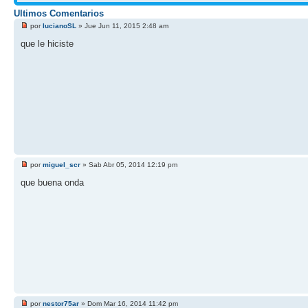
Ultimos Comentarios
por
lucianoSL
» Jue Jun 11, 2015 2:48 am
que le hiciste
por
miguel_scr
» Sab Abr 05, 2014 12:19 pm
que buena onda
por
nestor75ar
» Dom Mar 16, 2014 11:42 pm