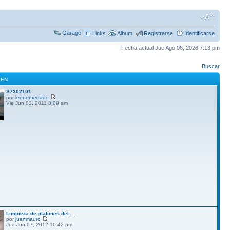
Garage
Links
Album
Registrarse
Identificarse
Fecha actual Jue Ago 06, 2026 7:13 pm
Buscar
GEN
S7302101
por
leonenredado
Vie Jun 03, 2011 8:09 am
Limpieza de plafones del ...
por
juanmauro
Jue Jun 07, 2012 10:42 pm