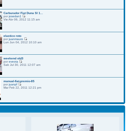
Carburador Fiat Duna Sl 1...
por
josedan1
Vie Abr 06, 2012 11:15 am
elastico roto
por
juanmauro
Lun Jun 04, 2012 10:10 am
weekend old3
por
eveota
Sab Jul 30, 2011 12:07 am
manual-fiat-premio-85
por
juanpf
Mar Feb 22, 2011 12:21 pm