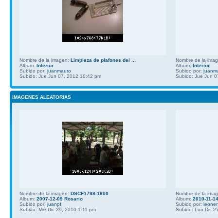
Nombre de la imagen:
Limpieza de plafones del ...
Nombre de la ima
Album:
Interior
Album:
Interior
Subido por:
juanmauro
Subido por:
juanm
Subido: Jue Jun 07, 2012 10:42 pm
Subido: Jue Jun 0
IMAGENES ALEATORIAS
Nombre de la imagen:
DSCF1798-1600
Nombre de la ima
Album:
2007-12-09 Rosario
Album:
2010-11-14
Subido por:
juanpf
Subido por:
leone
Subido: Mié Dic 29, 2010 1:11 pm
Subido: Lun Dic 2