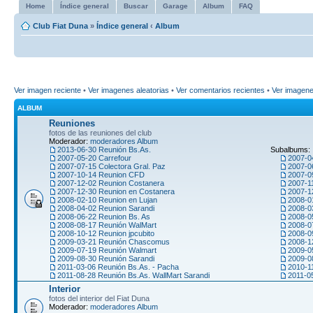
Home
Índice general
Buscar
Garage
Album
FAQ
Club Fiat Duna
»
Índice general
‹
Album
Ver imagen reciente
•
Ver imagenes aleatorias
•
Ver comentarios recientes
•
Ver imagen
ALBUM
Reuniones
fotos de las reuniones del club
Moderador:
moderadores Album
2013-06-30 Reunión Bs.As.
Subalbums:
2007-05-20 Carrefour
2007-0
2007-07-15 Colectora Gral. Paz
2007-0
2007-10-14 Reunion CFD
2007-09
2007-12-02 Reunion Costanera
2007-1
2007-12-30 Reunion en Costanera
2007-1
2008-02-10 Reunion en Lujan
2008-0
2008-04-02 Reunion Sarandi
2008-0
2008-06-22 Reunion Bs. As
2008-0
2008-08-17 Reunión WalMart
2008-0
2008-10-12 Reunion jpcubito
2008-0
2009-03-21 Reunión Chascomus
2008-1
2009-07-19 Reunión Walmart
2009-0
2009-08-30 Reunión Sarandi
2009-0
2011-03-06 Reunión Bs.As. - Pacha
2010-1
2011-08-28 Reunión Bs.As. WallMart Sarandi
2011-0
Interior
fotos del interior del Fiat Duna
Moderador:
moderadores Album