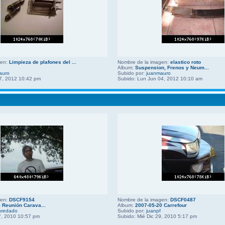
gen:
Limpieza de plafones del ...
Nombre de la imagen:
elastico roto
Album:
Suspension, Frenos y Neum...
auro
Subido por:
juanmauro
7, 2012 10:42 pm
Subido: Lun Jun 04, 2012 10:10 am
gen:
DSCF9154
Nombre de la imagen:
DSCF0487
 Reunión Carava...
Album:
2007-05-20 Carrefour
nredado
Subido por:
juanpf
7, 2010 10:57 pm
Subido: Mié Dic 29, 2010 5:17 pm