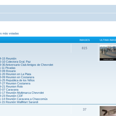
es más votadas
IMAGES
ULTIMA IMA
815
4-15 Reunión
6-10 Colectora Gral. Paz
-30 Aniversario Club Amigos de Chevrolet
1-11 Picadas
2-09 Rosario
1-20 Reunion en La Plata
3-09 Reunion en Costanera
5-25 Republica de los Niños
7-27 Reunion Costanera
9-21 Reunion Rolo
2-07 Caravana
5-17 Reunión Multimarca Chevrolet
8-23 Reunión CDF
1-14 Reunión Caravana a Chascomús
5-15 Reunión WallMart Sarandi
37