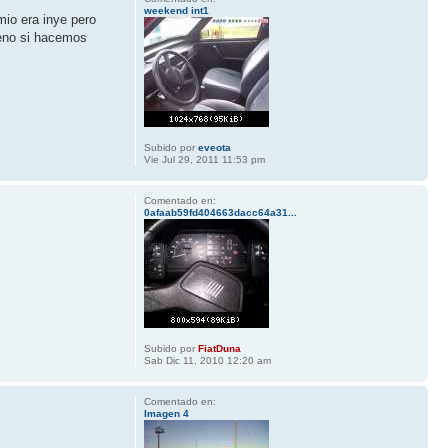
weekend int1
mio era inye pero
bueno si hacemos
Subido por
eveota
Vie Jul 29, 2011 11:53 pm
Comentado en:
0afaab59fd404663dacc64a31...
Subido por
FiatDuna
Sab Dic 11, 2010 12:20 am
Comentado en:
Imagen 4