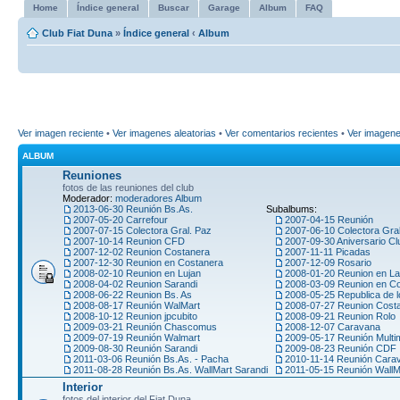
Home
Índice general
Buscar
Garage
Album
FAQ
Club Fiat Duna
»
Índice general
‹
Album
Ver imagen reciente
•
Ver imagenes aleatorias
•
Ver comentarios recientes
•
Ver imagen
ALBUM
Reuniones
fotos de las reuniones del club
Moderador:
moderadores Album
2013-06-30 Reunión Bs.As.
Subalbums:
2007-05-20 Carrefour
2007-04-15 Reunión
2007-07-15 Colectora Gral. Paz
2007-06-10 Colectora Gra
2007-10-14 Reunion CFD
2007-09-30 Aniversario Cl
2007-12-02 Reunion Costanera
2007-11-11 Picadas
2007-12-30 Reunion en Costanera
2007-12-09 Rosario
2008-02-10 Reunion en Lujan
2008-01-20 Reunion en La
2008-04-02 Reunion Sarandi
2008-03-09 Reunion en C
2008-06-22 Reunion Bs. As
2008-05-25 Republica de l
2008-08-17 Reunión WalMart
2008-07-27 Reunion Cost
2008-10-12 Reunion jpcubito
2008-09-21 Reunion Rolo
2009-03-21 Reunión Chascomus
2008-12-07 Caravana
2009-07-19 Reunión Walmart
2009-05-17 Reunión Multi
2009-08-30 Reunión Sarandi
2009-08-23 Reunión CDF
2011-03-06 Reunión Bs.As. - Pacha
2010-11-14 Reunión Car
2011-08-28 Reunión Bs.As. WallMart Sarandi
2011-05-15 Reunión WallM
Interior
fotos del interior del Fiat Duna