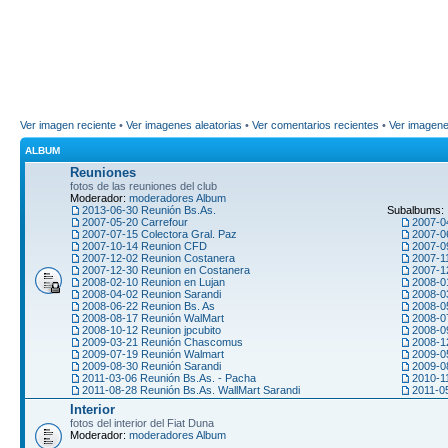
Ver imagen reciente
•
Ver imagenes aleatorias
•
Ver comentarios recientes
•
Ver imagen
ALBUM
Reuniones
fotos de las reuniones del club
Moderador:
moderadores Album
2013-06-30 Reunión Bs.As.
Subalbums:
2007-05-20 Carrefour
2007-0
2007-07-15 Colectora Gral. Paz
2007-0
2007-10-14 Reunion CFD
2007-09
2007-12-02 Reunion Costanera
2007-1
2007-12-30 Reunion en Costanera
2007-1
2008-02-10 Reunion en Lujan
2008-0
2008-04-02 Reunion Sarandi
2008-0
2008-06-22 Reunion Bs. As
2008-0
2008-08-17 Reunión WalMart
2008-0
2008-10-12 Reunion jpcubito
2008-0
2009-03-21 Reunión Chascomus
2008-1
2009-07-19 Reunión Walmart
2009-0
2009-08-30 Reunión Sarandi
2009-0
2011-03-06 Reunión Bs.As. - Pacha
2010-1
2011-08-28 Reunión Bs.As. WallMart Sarandi
2011-0
Interior
fotos del interior del Fiat Duna
Moderador:
moderadores Album