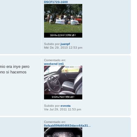
DSCF1723-1600
Subido por
juanpf
Mié Dic 29, 2010 12:53 pm
Comentado en:
weekend int1
mio era inye pero
bueno si hacemos
Subido por
eveota
Vie Jul 29, 2011 11:53 pm
Comentado en:
0afaab59fd404663dacc64a31...