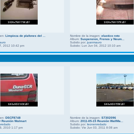
gen:
Limpieza de plafones del ...
Nombre de la imagen:
elastico roto
Album:
Suspension, Frenos y Neum...
auro
Subido por:
juanmauro
7, 2012 10:42 pm
Subido: Lun Jun 04, 2012 10:10 am
gen:
DSCF8748
Nombre de la imagen:
S7302096
9 Reunión Walmart
Album:
2011-05-15 Reunión WallMa...
nredado
Subido por:
leonenredado
6, 2010 1:17 pm
Subido: Vie Jun 03, 2011 8:08 am