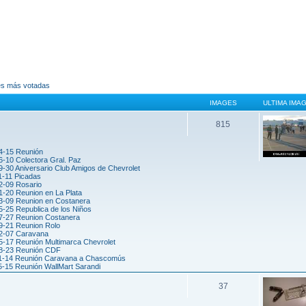
es más votadas
IMAGES
ULTIMA IMA
815
4-15 Reunión
6-10 Colectora Gral. Paz
-30 Aniversario Club Amigos de Chevrolet
1-11 Picadas
2-09 Rosario
1-20 Reunion en La Plata
3-09 Reunion en Costanera
5-25 Republica de los Niños
7-27 Reunion Costanera
9-21 Reunion Rolo
2-07 Caravana
5-17 Reunión Multimarca Chevrolet
8-23 Reunión CDF
1-14 Reunión Caravana a Chascomús
5-15 Reunión WallMart Sarandi
37