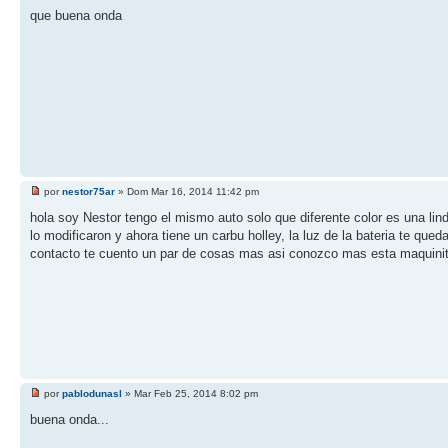
que buena onda
por
nestor75ar
» Dom Mar 16, 2014 11:42 pm
hola soy Nestor tengo el mismo auto solo que diferente color es una lin
lo modificaron y ahora tiene un carbu holley, la luz de la bateria te qu
contacto te cuento un par de cosas mas asi conozco mas esta maquini
por
pablodunasl
» Mar Feb 25, 2014 8:02 pm
buena onda...