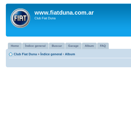
www.fiatduna.com.ar
Club Fiat Duna
Home
Índice general
Buscar
Garage
Album
FAQ
Club Fiat Duna
»
Índice general
‹
Album