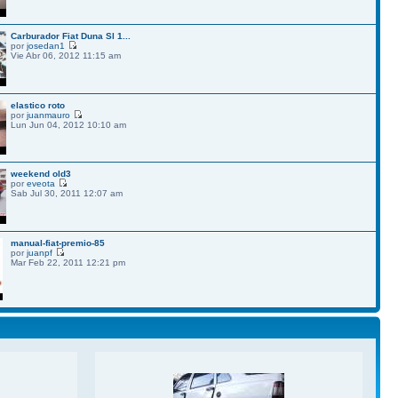
Carburador Fiat Duna Sl 1...
por
josedan1
Vie Abr 06, 2012 11:15 am
elastico roto
por
juanmauro
Lun Jun 04, 2012 10:10 am
weekend old3
por
eveota
Sab Jul 30, 2011 12:07 am
manual-fiat-premio-85
por
juanpf
Mar Feb 22, 2011 12:21 pm