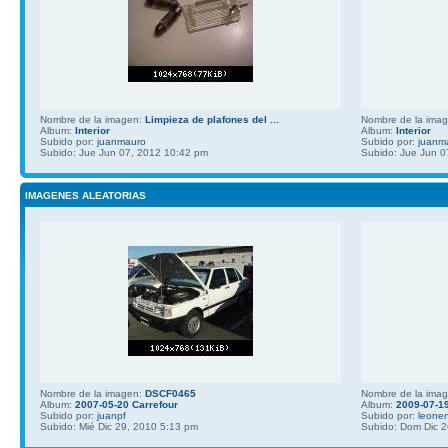
Nombre de la imagen:
Limpieza de plafones del ...
Nombre de la ima
Album:
Interior
Album:
Interior
Subido por:
juanmauro
Subido por:
juanm
Subido: Jue Jun 07, 2012 10:42 pm
Subido: Jue Jun 0
IMAGENES ALEATORIAS
Nombre de la imagen:
DSCF0465
Nombre de la ima
Album:
2007-05-20 Carrefour
Album:
2009-07-1
Subido por:
juanpf
Subido por:
leone
Subido: Mié Dic 29, 2010 5:13 pm
Subido: Dom Dic 2