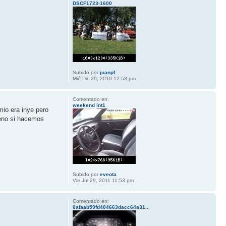
DSCF1723-1600
Subido por
juanpf
Mié Dic 29, 2010 12:53 pm
Comentado en:
weekend int1
mio era inye pero
bueno si hacemos
Subido por
eveota
Vie Jul 29, 2011 11:53 pm
Comentado en:
0afaab59fd404663dacc64a31...