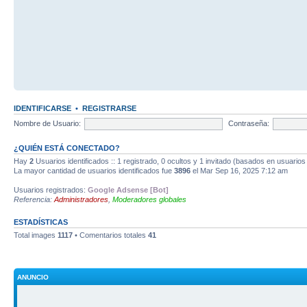
IDENTIFICARSE
•
REGISTRARSE
Nombre de Usuario:
Contraseña:
¿QUIÉN ESTÁ CONECTADO?
Hay
2
Usuarios identificados :: 1 registrado, 0 ocultos y 1 invitado (basados en usuarios
La mayor cantidad de usuarios identificados fue
3896
el Mar Sep 16, 2025 7:12 am
Usuarios registrados:
Google Adsense [Bot]
Referencia:
Administradores
,
Moderadores globales
ESTADÍSTICAS
Total images
1117
• Comentarios totales
41
ANUNCIO