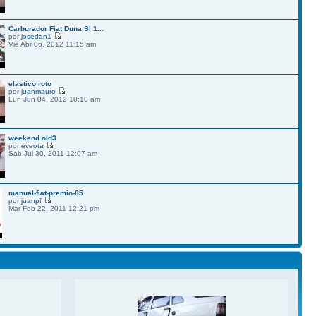
Carburador Fiat Duna Sl 1...
por
josedan1
Vie Abr 06, 2012 11:15 am
elastico roto
por
juanmauro
Lun Jun 04, 2012 10:10 am
weekend old3
por
eveota
Sab Jul 30, 2011 12:07 am
manual-fiat-premio-85
por
juanpf
Mar Feb 22, 2011 12:21 pm