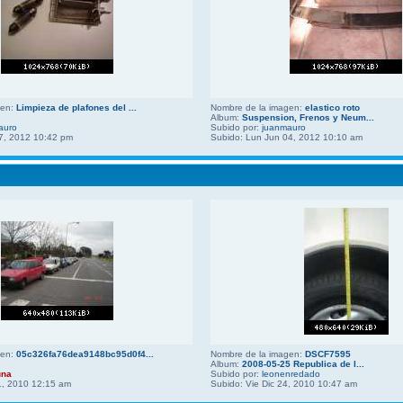
gen:
Limpieza de plafones del ...
Nombre de la imagen:
elastico roto
Album:
Suspension, Frenos y Neum...
auro
Subido por:
juanmauro
7, 2012 10:42 pm
Subido: Lun Jun 04, 2012 10:10 am
gen:
05c326fa76dea9148bc95d0f4...
Nombre de la imagen:
DSCF7595
Album:
2008-05-25 Republica de l...
una
Subido por:
leonenredado
1, 2010 12:15 am
Subido: Vie Dic 24, 2010 10:47 am