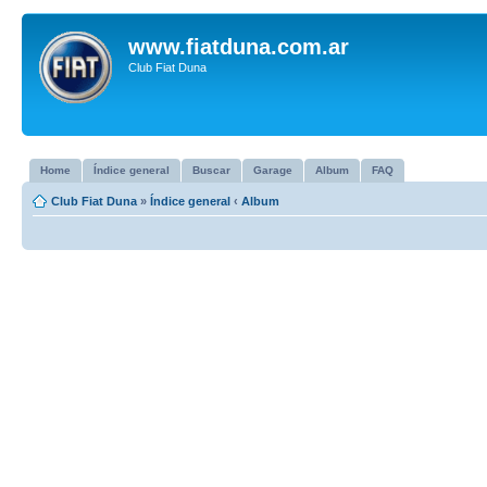
www.fiatduna.com.ar
Club Fiat Duna
Home
Índice general
Buscar
Garage
Album
FAQ
Club Fiat Duna
»
Índice general
‹
Album