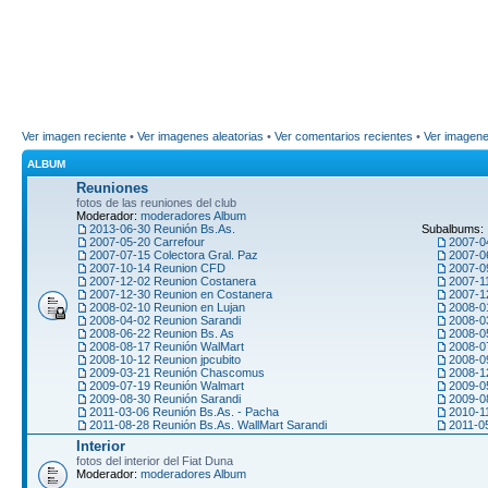
Ver imagen reciente
•
Ver imagenes aleatorias
•
Ver comentarios recientes
•
Ver imagen
ALBUM
Reuniones
fotos de las reuniones del club
Moderador:
moderadores Album
2013-06-30 Reunión Bs.As.
Subalbums:
2007-05-20 Carrefour
2007-0
2007-07-15 Colectora Gral. Paz
2007-0
2007-10-14 Reunion CFD
2007-09
2007-12-02 Reunion Costanera
2007-1
2007-12-30 Reunion en Costanera
2007-1
2008-02-10 Reunion en Lujan
2008-0
2008-04-02 Reunion Sarandi
2008-0
2008-06-22 Reunion Bs. As
2008-0
2008-08-17 Reunión WalMart
2008-0
2008-10-12 Reunion jpcubito
2008-0
2009-03-21 Reunión Chascomus
2008-1
2009-07-19 Reunión Walmart
2009-0
2009-08-30 Reunión Sarandi
2009-0
2011-03-06 Reunión Bs.As. - Pacha
2010-1
2011-08-28 Reunión Bs.As. WallMart Sarandi
2011-0
Interior
fotos del interior del Fiat Duna
Moderador:
moderadores Album