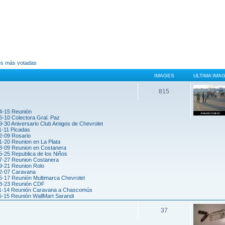
es más votadas
IMAGES
ULTIMA IMA
815
4-15 Reunión
6-10 Colectora Gral. Paz
-30 Aniversario Club Amigos de Chevrolet
1-11 Picadas
2-09 Rosario
1-20 Reunion en La Plata
3-09 Reunion en Costanera
5-25 Republica de los Niños
7-27 Reunion Costanera
9-21 Reunion Rolo
2-07 Caravana
5-17 Reunión Multimarca Chevrolet
8-23 Reunión CDF
1-14 Reunión Caravana a Chascomús
5-15 Reunión WallMart Sarandi
37