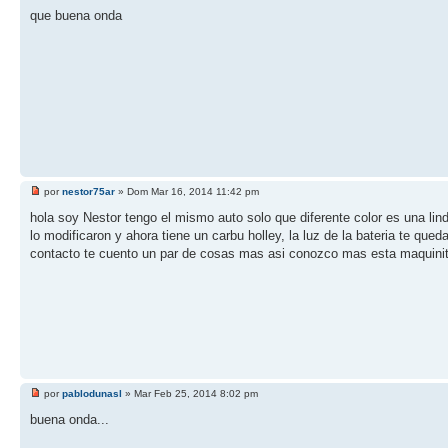
que buena onda
por
nestor75ar
» Dom Mar 16, 2014 11:42 pm
hola soy Nestor tengo el mismo auto solo que diferente color es una lin
lo modificaron y ahora tiene un carbu holley, la luz de la bateria te qu
contacto te cuento un par de cosas mas asi conozco mas esta maquini
por
pablodunasl
» Mar Feb 25, 2014 8:02 pm
buena onda...