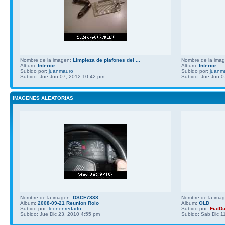
Nombre de la imagen:
Limpieza de plafones del ...
Nombre de la ima
Album:
Interior
Album:
Interior
Subido por:
juanmauro
Subido por:
juanm
Subido: Jue Jun 07, 2012 10:42 pm
Subido: Jue Jun 0
IMAGENES ALEATORIAS
Nombre de la imagen:
DSCF7838
Nombre de la ima
Album:
2008-09-21 Reunion Rolo
Album:
OLD
Subido por:
leonenredado
Subido por:
FiatD
Subido: Jue Dic 23, 2010 4:55 pm
Subido: Sab Dic 1