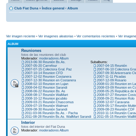
Club Fiat Duna
»
Índice general
‹
Album
Ver imagen reciente
•
Ver imagenes aleatorias
•
Ver comentarios recientes
•
Ver imagen
ALBUM
Reuniones
fotos de las reuniones del club
Moderador:
moderadores Album
2013-06-30 Reunión Bs.As.
Subalbums:
2007-05-20 Carrefour
2007-04-15 Reunión
2007-07-15 Colectora Gral. Paz
2007-06-10 Colectora Gra
2007-10-14 Reunion CFD
2007-09-30 Aniversario Cl
2007-12-02 Reunion Costanera
2007-11-11 Picadas
2007-12-30 Reunion en Costanera
2007-12-09 Rosario
2008-02-10 Reunion en Lujan
2008-01-20 Reunion en La
2008-04-02 Reunion Sarandi
2008-03-09 Reunion en C
2008-06-22 Reunion Bs. As
2008-05-25 Republica de l
2008-08-17 Reunión WalMart
2008-07-27 Reunion Cost
2008-10-12 Reunion jpcubito
2008-09-21 Reunion Rolo
2009-03-21 Reunión Chascomus
2008-12-07 Caravana
2009-07-19 Reunión Walmart
2009-05-17 Reunión Multi
2009-08-30 Reunión Sarandi
2009-08-23 Reunión CDF
2011-03-06 Reunión Bs.As. - Pacha
2010-11-14 Reunión Car
2011-08-28 Reunión Bs.As. WallMart Sarandi
2011-05-15 Reunión WallM
Interior
fotos del interior del Fiat Duna
Moderador:
moderadores Album