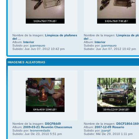
Nombre de la imagen:
Limpieza de plafones
Nombre de la imagen:
Limpieza de pl
del ...
del ...
Album:
Interior
Album:
Interior
Subido por:
juanmauro
Subido por:
juanmauro
Subido: Jue Jun 07, 2012 10:42 pm
Subido: Jue Jun 07, 2012 10:42 pm
IMAGENES ALEATORIAS
Nombre de la imagen:
DSCF8449
Nombre de la imagen:
DSCF1804-160
Album:
2009-03-21 Reunión Chascomus
Album:
2007-12-09 Rosario
Subido por:
leonenredado
Subido por:
juanpf
Subido: Jue Dic 23, 2010 5:51 pm
Subido: Mié Dic 29, 2010 1:11 pm