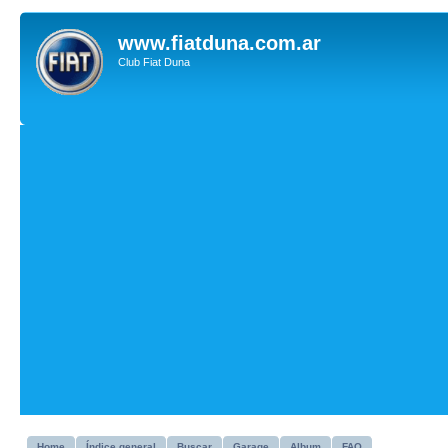
www.fiatduna.com.ar
Club Fiat Duna
Home
Índice general
Buscar
Garage
Album
FAQ