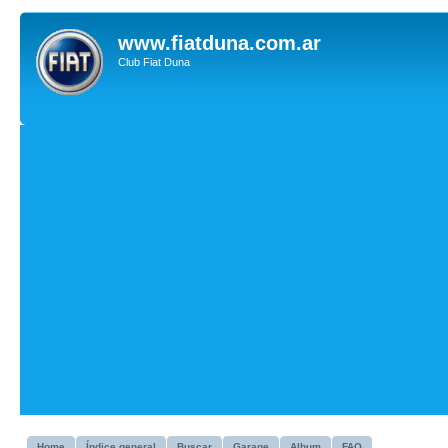
www.fiatduna.com.ar
Club Fiat Duna
Home
Índice general
Buscar
Garage
Album
FAQ