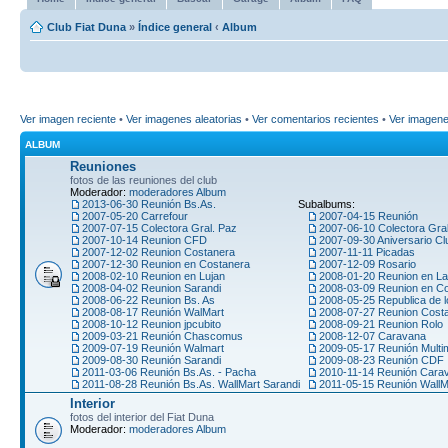
Club Fiat Duna
»
Índice general
‹
Album
Ver imagen reciente
•
Ver imagenes aleatorias
•
Ver comentarios recientes
•
Ver imagen
ALBUM
Reuniones
fotos de las reuniones del club
Moderador:
moderadores Album
2013-06-30 Reunión Bs.As.
Subalbums:
2007-05-20 Carrefour
2007-04-15 Reunión
2007-07-15 Colectora Gral. Paz
2007-06-10 Colectora Gra
2007-10-14 Reunion CFD
2007-09-30 Aniversario Cl
2007-12-02 Reunion Costanera
2007-11-11 Picadas
2007-12-30 Reunion en Costanera
2007-12-09 Rosario
2008-02-10 Reunion en Lujan
2008-01-20 Reunion en La
2008-04-02 Reunion Sarandi
2008-03-09 Reunion en C
2008-06-22 Reunion Bs. As
2008-05-25 Republica de l
2008-08-17 Reunión WalMart
2008-07-27 Reunion Cost
2008-10-12 Reunion jpcubito
2008-09-21 Reunion Rolo
2009-03-21 Reunión Chascomus
2008-12-07 Caravana
2009-07-19 Reunión Walmart
2009-05-17 Reunión Multi
2009-08-30 Reunión Sarandi
2009-08-23 Reunión CDF
2011-03-06 Reunión Bs.As. - Pacha
2010-11-14 Reunión Car
2011-08-28 Reunión Bs.As. WallMart Sarandi
2011-05-15 Reunión WallM
Interior
fotos del interior del Fiat Duna
Moderador:
moderadores Album