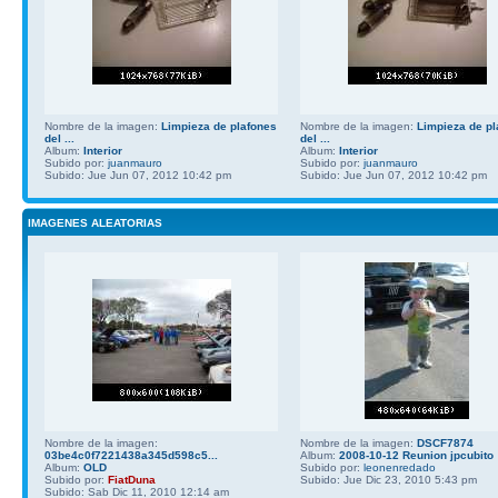
Nombre de la imagen:
Limpieza de plafones
Nombre de la imagen:
Limpieza de pl
del ...
del ...
Album:
Interior
Album:
Interior
Subido por:
juanmauro
Subido por:
juanmauro
Subido: Jue Jun 07, 2012 10:42 pm
Subido: Jue Jun 07, 2012 10:42 pm
IMAGENES ALEATORIAS
Nombre de la imagen:
Nombre de la imagen:
DSCF7874
03be4c0f7221438a345d598c5...
Album:
2008-10-12 Reunion jpcubito
Album:
OLD
Subido por:
leonenredado
Subido por:
FiatDuna
Subido: Jue Dic 23, 2010 5:43 pm
Subido: Sab Dic 11, 2010 12:14 am