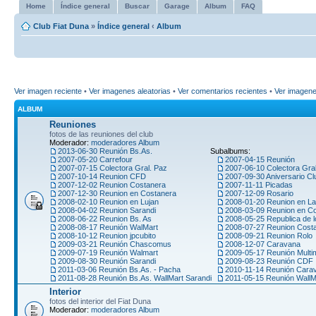
Home
Índice general
Buscar
Garage
Album
FAQ
Club Fiat Duna
»
Índice general
‹
Album
Ver imagen reciente
•
Ver imagenes aleatorias
•
Ver comentarios recientes
•
Ver imagen
ALBUM
Reuniones
fotos de las reuniones del club
Moderador:
moderadores Album
2013-06-30 Reunión Bs.As.
Subalbums:
2007-05-20 Carrefour
2007-04-15 Reunión
2007-07-15 Colectora Gral. Paz
2007-06-10 Colectora Gra
2007-10-14 Reunion CFD
2007-09-30 Aniversario Cl
2007-12-02 Reunion Costanera
2007-11-11 Picadas
2007-12-30 Reunion en Costanera
2007-12-09 Rosario
2008-02-10 Reunion en Lujan
2008-01-20 Reunion en La
2008-04-02 Reunion Sarandi
2008-03-09 Reunion en C
2008-06-22 Reunion Bs. As
2008-05-25 Republica de l
2008-08-17 Reunión WalMart
2008-07-27 Reunion Cost
2008-10-12 Reunion jpcubito
2008-09-21 Reunion Rolo
2009-03-21 Reunión Chascomus
2008-12-07 Caravana
2009-07-19 Reunión Walmart
2009-05-17 Reunión Multi
2009-08-30 Reunión Sarandi
2009-08-23 Reunión CDF
2011-03-06 Reunión Bs.As. - Pacha
2010-11-14 Reunión Car
2011-08-28 Reunión Bs.As. WallMart Sarandi
2011-05-15 Reunión WallM
Interior
fotos del interior del Fiat Duna
Moderador:
moderadores Album