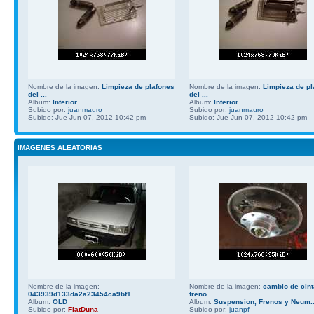
Nombre de la imagen:
Limpieza de plafones
Nombre de la imagen:
Limpieza de pl
del ...
del ...
Album:
Interior
Album:
Interior
Subido por:
juanmauro
Subido por:
juanmauro
Subido: Jue Jun 07, 2012 10:42 pm
Subido: Jue Jun 07, 2012 10:42 pm
IMAGENES ALEATORIAS
Nombre de la imagen:
Nombre de la imagen:
cambio de cint
043939d133da2a23454ca9bf1...
freno...
Album:
OLD
Album:
Suspension, Frenos y Neum..
Subido por:
FiatDuna
Subido por:
juanpf