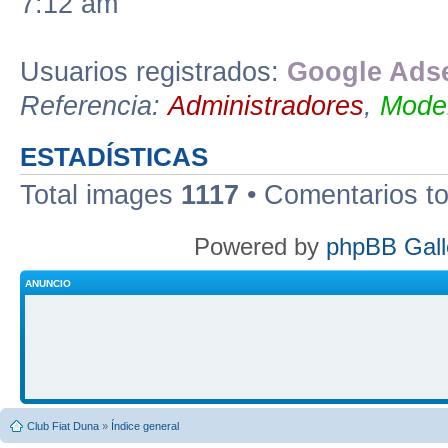
7:12 am
Usuarios registrados:
Google Adse
Referencia:
Administradores
,
Moder
ESTADÍSTICAS
Total images
1117
• Comentarios t
Powered by
phpBB Gall
ANUNCIO
Club Fiat Duna
»
Índice general