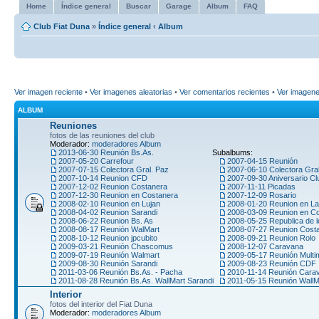
Home
Índice general
Buscar
Garage
Album
FAQ
Club Fiat Duna
»
Índice general
‹
Album
Ver imagen reciente
•
Ver imagenes aleatorias
•
Ver comentarios recientes
•
Ver imagen
ALBUM
Reuniones
fotos de las reuniones del club
Moderador:
moderadores Album
2013-06-30 Reunión Bs.As.
Subalbums:
2007-05-20 Carrefour
2007-04-15 Reunión
2007-07-15 Colectora Gral. Paz
2007-06-10 Colectora Gra
2007-10-14 Reunion CFD
2007-09-30 Aniversario Cl
2007-12-02 Reunion Costanera
2007-11-11 Picadas
2007-12-30 Reunion en Costanera
2007-12-09 Rosario
2008-02-10 Reunion en Lujan
2008-01-20 Reunion en La
2008-04-02 Reunion Sarandi
2008-03-09 Reunion en C
2008-06-22 Reunion Bs. As
2008-05-25 Republica de l
2008-08-17 Reunión WalMart
2008-07-27 Reunion Cost
2008-10-12 Reunion jpcubito
2008-09-21 Reunion Rolo
2009-03-21 Reunión Chascomus
2008-12-07 Caravana
2009-07-19 Reunión Walmart
2009-05-17 Reunión Multi
2009-08-30 Reunión Sarandi
2009-08-23 Reunión CDF
2011-03-06 Reunión Bs.As. - Pacha
2010-11-14 Reunión Car
2011-08-28 Reunión Bs.As. WallMart Sarandi
2011-05-15 Reunión WallM
Interior
fotos del interior del Fiat Duna
Moderador:
moderadores Album