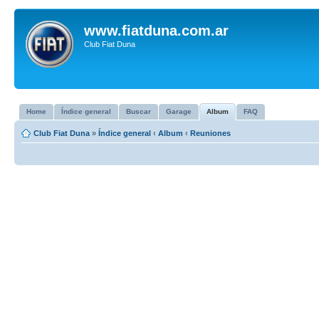
www.fiatduna.com.ar
Club Fiat Duna
Home
Índice general
Buscar
Garage
Album
FAQ
Club Fiat Duna
»
Índice general
‹
Album
‹
Reuniones