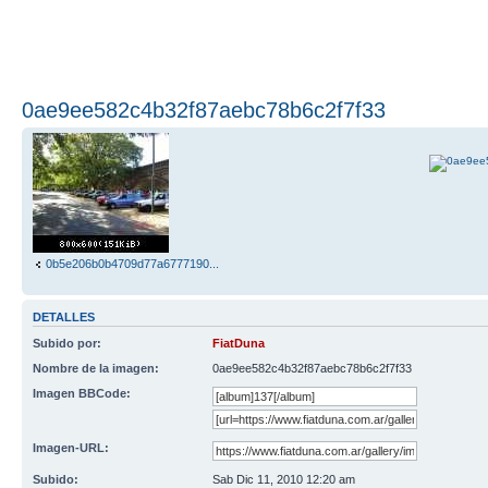
0ae9ee582c4b32f87aebc78b6c2f7f33
0b5e206b0b4709d77a6777190...
DETALLES
Subido por:
FiatDuna
Nombre de la imagen:
0ae9ee582c4b32f87aebc78b6c2f7f33
Imagen BBCode:
Imagen-URL:
Subido:
Sab Dic 11, 2010 12:20 am