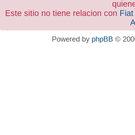
quiene
Este sitio no tiene relacion con
Fiat
A
Powered by
phpBB
© 2000