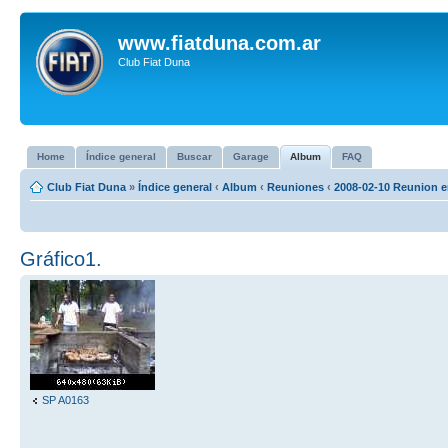
www.fiatduna.com.ar
Club Fiat Duna
Home
Índice general
Buscar
Garage
Album
FAQ
Club Fiat Duna
»
Índice general
‹
Album
‹
Reuniones
‹
2008-02-10 Reunion e
Gráfico1.
SP A0163