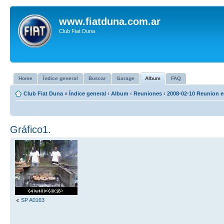
www.fiatduna.com.ar
Club Fiat Duna
Home
Índice general
Buscar
Garage
Album
FAQ
Club Fiat Duna
»
Índice general
‹
Album
‹
Reuniones
‹
2008-02-10 Reunion e
Gráfico1.
SP A0163