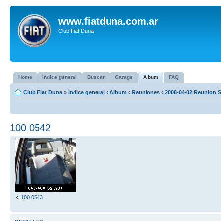
www.fiatduna.com.ar
Club Fiat Duna
Home
Índice general
Buscar
Garage
Album
FAQ
Club Fiat Duna
»
Índice general
‹
Album
‹
Reuniones
‹
2008-04-02 Reunion S
100 0542
100 0543