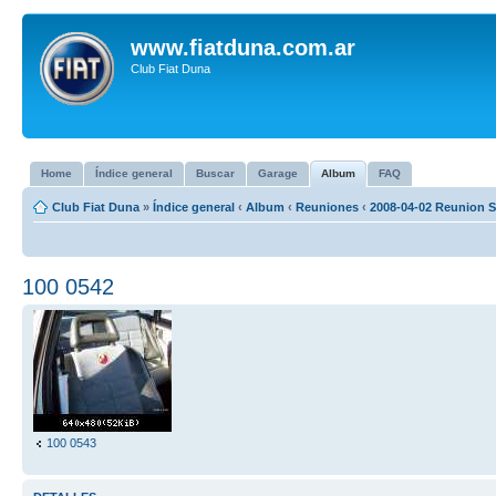
www.fiatduna.com.ar
Club Fiat Duna
Home
Índice general
Buscar
Garage
Album
FAQ
Club Fiat Duna
»
Índice general
‹
Album
‹
Reuniones
‹
2008-04-02 Reunion S
100 0542
100 0543