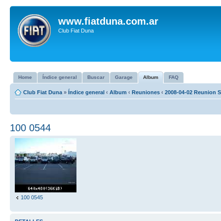
www.fiatduna.com.ar
Club Fiat Duna
Home
Índice general
Buscar
Garage
Album
FAQ
Club Fiat Duna
»
Índice general
‹
Album
‹
Reuniones
‹
2008-04-02 Reunion S
100 0544
100 0545