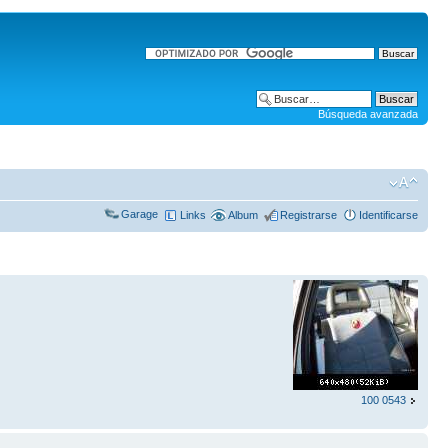
Búsqueda avanzada
Garage
Links
Album
Registrarse
Identificarse
100 0543