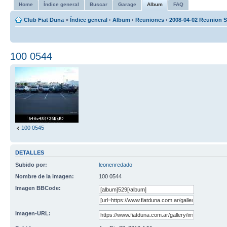
Home
Índice general
Buscar
Garage
Album
FAQ
Club Fiat Duna
»
Índice general
‹
Album
‹
Reuniones
‹
2008-04-02 Reunion S
100 0544
100 0545
DETALLES
Subido por:
leonenredado
Nombre de la imagen:
100 0544
Imagen BBCode:
Imagen-URL: