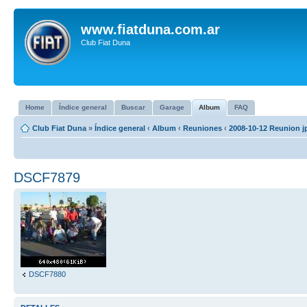
www.fiatduna.com.ar
Club Fiat Duna
Home
Índice general
Buscar
Garage
Album
FAQ
Club Fiat Duna
»
Índice general
‹
Album
‹
Reuniones
‹
2008-10-12 Reunion j
DSCF7879
DSCF7880