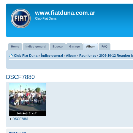
www.fiatduna.com.ar
Club Fiat Duna
Home
Índice general
Buscar
Garage
Album
FAQ
Club Fiat Duna
»
Índice general
‹
Album
‹
Reuniones
‹
2008-10-12 Reunion j
DSCF7880
DSCF7881