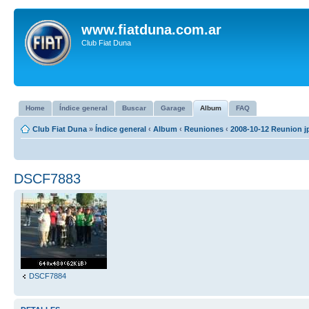
www.fiatduna.com.ar
Club Fiat Duna
Home
Índice general
Buscar
Garage
Album
FAQ
Club Fiat Duna
»
Índice general
‹
Album
‹
Reuniones
‹
2008-10-12 Reunion j
DSCF7883
DSCF7884