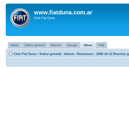
www.fiatduna.com.ar
Club Fiat Duna
Home
Índice general
Buscar
Garage
Album
FAQ
Club Fiat Duna
»
Índice general
‹
Album
‹
Reuniones
‹
2008-10-12 Reunion j