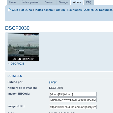
Home
Índice general
Buscar
Garage
Album
FAQ
Club Fiat Duna
»
Índice general
‹
Album
‹
Reuniones
‹
2008-05-25 Republica
DSCF0030
DSCF0033
DETALLES
Subido por:
juanpf
Nombre de la imagen:
DSCF0030
Imagen BBCode:
Imagen-URL: