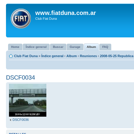
www.fiatduna.com.ar
Club Fiat Duna
Home
Índice general
Buscar
Garage
Album
FAQ
Club Fiat Duna
»
Índice general
‹
Album
‹
Reuniones
‹
2008-05-25 Republica
DSCF0034
DSCF0036