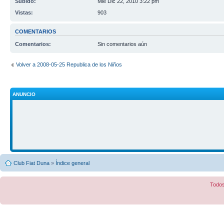
Subido:
Mié Dic 22, 2010 3:22 pm
Vistas:
903
COMENTARIOS
Comentarios:
Sin comentarios aún
Volver a 2008-05-25 Republica de los Niños
ANUNCIO
Club Fiat Duna
»
Índice general
Todos