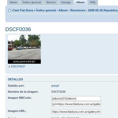
Home
Índice general
Buscar
Garage
Album
FAQ
Club Fiat Duna
»
Índice general
‹
Album
‹
Reuniones
‹
2008-05-25 Republica
DSCF0036
DSCF0037
DETALLES
Subido por:
juanpf
Nombre de la imagen:
DSCF0036
Imagen BBCode:
Imagen-URL: