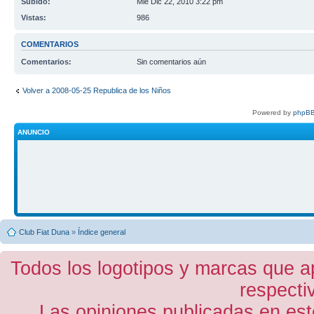
Subido:
Mié Dic 22, 2010 3:22 pm
Vistas:
986
COMENTARIOS
Comentarios:
Sin comentarios aún
Volver a 2008-05-25 Republica de los Niños
Powered by
phpBB
ANUNCIO
Club Fiat Duna
»
Índice general
Todos los logotipos y marcas que a
respecti
Las opiniones publicadas en est