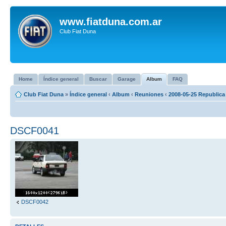
www.fiatduna.com.ar
Club Fiat Duna
Home
Índice general
Buscar
Garage
Album
FAQ
Club Fiat Duna
»
Índice general
‹
Album
‹
Reuniones
‹
2008-05-25 Republica
DSCF0041
DSCF0042