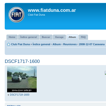
www.fiatduna.com.ar
Club Fiat Duna
Home
Índice general
Buscar
Garage
Album
FAQ
Club Fiat Duna
»
Índice general
‹
Album
‹
Reuniones
‹
2008-12-07 Caravana
DSCF1717-1600
DSCF1718-1600