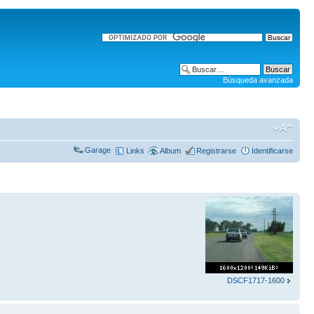
Búsqueda avanzada
Garage
Links
Album
Registrarse
Identificarse
DSCF1717-1600