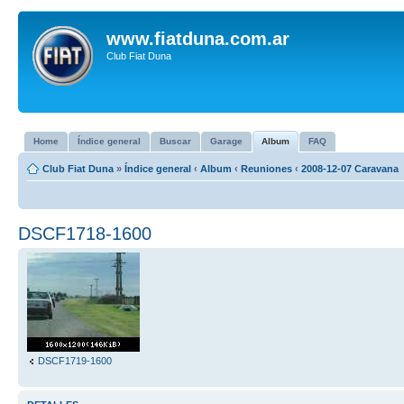
www.fiatduna.com.ar
Club Fiat Duna
Home
Índice general
Buscar
Garage
Album
FAQ
Club Fiat Duna
»
Índice general
‹
Album
‹
Reuniones
‹
2008-12-07 Caravana
DSCF1718-1600
DSCF1719-1600