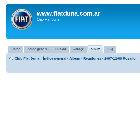
www.fiatduna.com.ar
Club Fiat Duna
Home
Índice general
Buscar
Garage
Album
FAQ
Club Fiat Duna
»
Índice general
‹
Album
‹
Reuniones
‹
2007-12-09 Rosario